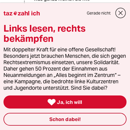
Wichtigeres? Was ist wichtiger als
die Rohstoffe u.a. für die Pharma-
taz
zahl ich
Gerade nicht

und Grundstoff-Industrie?
Links lesen, rechts
Verbrennen für Wärme?
bekämpfen
Mit doppelter Kraft für eine offene Gesellschaft!
meistkommentiert
Besonders jetzt brauchen Menschen, die sich gegen
Rechtsextremismus einsetzen, unsere Solidarität.
1
Krise der Demokratie
Daher gehen 50 Prozent der Einnahmen aus
Neuanmeldungen an „Alles beginnt im Zentrum“ –
AfD-Wählen als Triebabfuhr
eine Kampagne, die bedrohte linke Kulturzentren
und Jugendorte unterstützt. Sind Sie dabei?

2
Bundeszentrale für politische Bildung
Ja, ich will
Zurück zu den antikommunistischen
Wurzeln
Schon dabei!