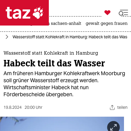

taz zahl ich
hitze
landtagswahl in sachsen-anhalt
gewalt gegen frauen

taz zahl ich
rg
Wasserstoff statt Kohlekraft in Hamburg: Habeck teilt das Wass
taz zahl ich
themen
Wasserstoff statt Kohlekraft in Hamburg
Habeck teilt das Wasser
politik
Am früheren Hamburger Kohlekraftwerk Moorburg
öko
soll grüner Wasserstoff erzeugt werden.
Wirtschaftsminister Habeck hat nun
gesellschaft
Förderbescheide übergeben.
kultur
19.8.2024
20:00 Uhr
teilen
sport