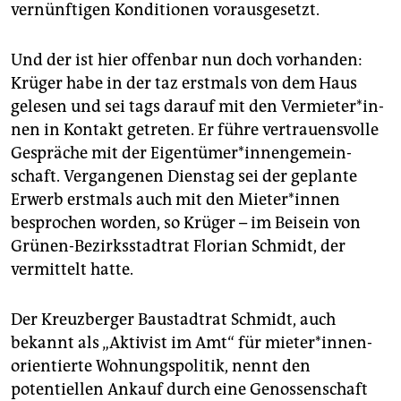
vernünftigen Konditionen vorausgesetzt.
Und der ist hier offenbar nun doch vorhanden:
Krüger habe in der taz erstmals von dem Haus
gelesen und sei tags darauf mit den Ver­mie­te­r*in­
nen in Kontakt getreten. Er führe vertrauensvolle
Gespräche mit der Ei­gen­tü­me­r*in­nen­ge­mein­
schaft. Vergangenen Dienstag sei der geplante
Erwerb erstmals auch mit den Mie­te­r*in­nen
besprochen worden, so Krüger – im Beisein von
Grünen-Bezirksstadtrat Florian Schmidt, der
vermittelt hatte.
Der Kreuzberger Baustadtrat Schmidt, auch
bekannt als „Aktivist im Amt“ für mie­te­r*in­nen­
ori­en­tier­te Wohnungspolitik, nennt den
potentiellen Ankauf durch eine Genossenschaft