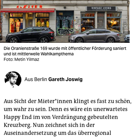
berlin
nord
wahrheit
verlag
Die Oranienstraße 169 wurde mit öffentlicher Förderung saniert
verlag
und ist mittlerweile Wahlkampthema
Foto: Metin Yilmaz
veranstaltungen
shop
Aus Berlin
Gareth Joswig
fragen & hilfe
Aus Sicht der Mie­te­r*in­nen klingt es fast zu schön,
unterstützen
um wahr zu sein. Denn es wäre ein unerwartetes
abo
Happy End im von Verdrängung gebeutelten
Kreuzberg. Nun zeichnet sich in der
genossenschaft
Auseinandersetzung um das überregional