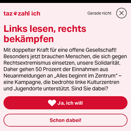
Die Seitenwende
taz
zahl ich
Gerade nicht

Stellen
Links lesen, rechts
Presse
bekämpfen
Mit doppelter Kraft für eine offene Gesellschaft!
Besonders jetzt brauchen Menschen, die sich gegen
Unterstützen
Rechtsextremismus einsetzen, unsere Solidarität.
Daher gehen 50 Prozent der Einnahmen aus
Neuanmeldungen an „Alles beginnt im Zentrum“ –
abo
eine Kampagne, die bedrohte linke Kulturzentren
und Jugendorte unterstützt. Sind Sie dabei?
genossenschaft

Ja, ich will
taz zahl ich
Schon dabei!
recherchefonds ausland