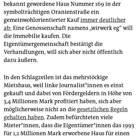
epaper login
bekannt gewordene Haus Nummer 169 in der
symbolträchtigen Oranienstraße ein
gemeinwohlorientierter Kauf
immer deutlicher
ab:
Eine Genossenschaft namens „wirwerk eg“ will
die Immobilie kaufen. Die
Eigentümergemeinschaft bestätigt die
Verhandlungen, will sich aber nicht öffentlich
dazu äußern.
In den Schlagzeilen ist das mehrstöckige
Mietshaus, weil linke Jour­na­lis­t*in­nen es einst
gekauft und dabei von Fördergeldern in Höhe von
3,4 Millionen Mark profitiert haben, sich aber
möglicherweise nicht an die
gesetzlichen Regeln
gehalten haben
. Zudem befürchteten viele
Mieter*innen, dass die Ei­gen­tü­me­r*in­nen das 1993
für 1,2 Millionen Mark erworbene Haus für einen