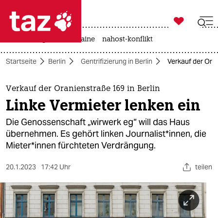

taz zahl ich
hitze
krieg in der ukraine
nahost-konflikt

taz zahl ich
Startseite
Berlin
Gentrifizierung in Berlin
Verkauf der Oran
taz zahl ich
themen
Verkauf der Oranienstraße 169 in Berlin
Linke Vermieter lenken ein
politik
Die Genossenschaft „wirwerk eg“ will das Haus
öko
übernehmen. Es gehört linken Journalist*innen, die
Mie­te­r*in­nen fürchteten Verdrängung.
gesellschaft
20.1.2023
17:42 Uhr
teilen
kultur
sport