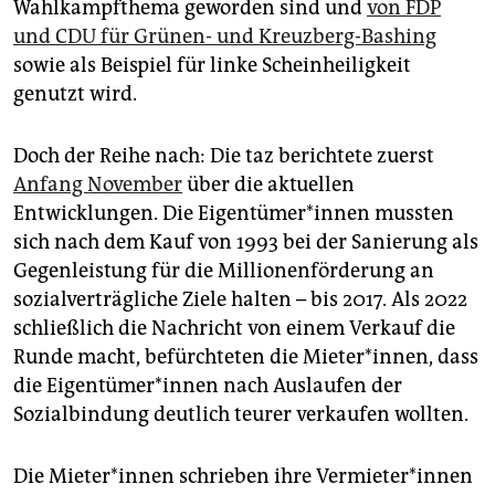
Wahlkampfthema geworden sind und
von FDP
und CDU für Grünen- und Kreuzberg-Bashing
sowie als Beispiel für linke Scheinheiligkeit
genutzt wird.
Doch der Reihe nach: Die taz berichtete zuerst
Anfang November
über die aktuellen
Entwicklungen. Die Ei­gen­tü­me­r*in­nen mussten
sich nach dem Kauf von 1993 bei der Sanierung als
Gegenleistung für die Millionenförderung an
sozialverträgliche Ziele halten – bis 2017. Als 2022
schließlich die Nachricht von einem Verkauf die
Runde macht, befürchteten die Mie­te­r*in­nen, dass
die Ei­gen­tü­me­r*in­nen nach Auslaufen der
Sozialbindung deutlich teurer verkaufen wollten.
Die Mie­te­r*in­nen schrieben ihre Ver­mie­te­r*in­nen