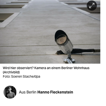
berlin
nord
wahrheit
verlag
verlag
veranstaltungen
shop
Wird hier observiert? Kamera an einem Berliner Wohnhaus
fragen & hilfe
(Archivbild)
Foto: Soeren Stache/dpa
unterstützen
abo
Aus Berlin
Hanno Fleckenstein
genossenschaft