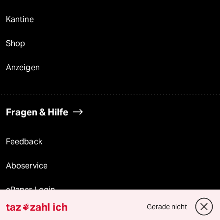
Kantine
Shop
Anzeigen
Fragen & Hilfe
Feedback
Aboservice
ePaper Login
taz
zahl ich
Gerade nicht

Downloads für Abonnierende