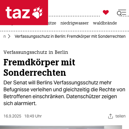

taz zahl ich
krieg in der ukraine
hitze
niedrigwasser
waldbrände

taz zahl ich
rlin
Verfassungsschutz in Berlin: Fremdkörper mit Sonderrechten
taz zahl ich
themen
Verfassungsschutz in Berlin
Fremdkörper mit
politik
Sonderrechten
öko
Der Senat will Berlins Verfassungsschutz mehr
Befugnisse verleihen und gleichzeitig die Rechte von
gesellschaft
Betroffenen einschränken. Datenschützer zeigen
sich alarmiert.
kultur
sport
16.9.2025
18:49 Uhr
teilen