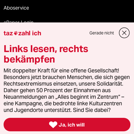
Aboservice
ePaper Login
taz
zahl ich
Gerade nicht

Downloads für Abonnierende
Links lesen, rechts
bekämpfen
© 2026 taz Verlags und Vertriebs GmbH
Mit doppelter Kraft für eine offene Gesellschaft!
Alle Rechte vorbehalten. Bei rechtlichen Fragen oder für Genehmigungen
wenden Sie sich bitte an
lizenzen@taz.de
Besonders jetzt brauchen Menschen, die sich gegen
Rechtsextremismus einsetzen, unsere Solidarität.
Daher gehen 50 Prozent der Einnahmen aus
Feedback
Redaktionsstatut
Kommune-Richtlinien
KI-
Neuanmeldungen an „Alles beginnt im Zentrum“ –
eine Kampagne, die bedrohte linke Kulturzentren
Leitlinie
Informant
Datenschutz
Impressum
AGB
und Jugendorte unterstützt. Sind Sie dabei?
Seitenwende
Einwilligungen widerrufen (Ads)

Ja, ich will