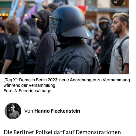
berlin
nord
wahrheit
verlag
verlag
veranstaltungen
shop
„Tag X“-Demo in Berlin 2023: neue Anordnungen zu Vermummung
während der Versammlung
fragen & hilfe
Foto: A. Friedrichs/imago
unterstützen
Von
Hanno Fleckenstein
abo
genossenschaft
Die Berliner Polizei darf auf Demonstrationen