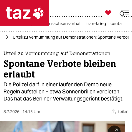

taz zahl ich
hitze
landtagswahl in sachsen-anhalt
iran-krieg
ceuta

taz zahl ich
in
Urteil zu Vermummung auf Demonstrationen: Spontane Verbote 
taz zahl ich
themen
Urteil zu Vermummung auf Demonstrationen
Spontane Verbote bleiben
politik
erlaubt
öko
Die Polizei darf in einer laufenden Demo neue
Regeln aufstellen – etwa Sonnenbrillen verbieten.
gesellschaft
Das hat das Berliner Verwaltungsgericht bestätigt.
kultur
8.7.2026
14:15 Uhr
teilen
sport