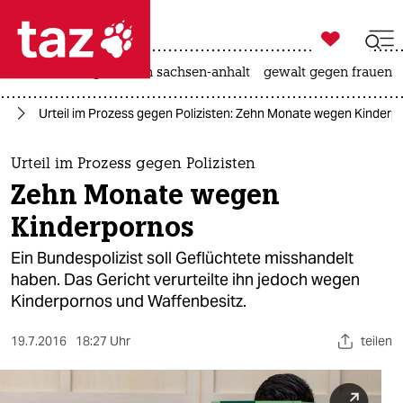

taz zahl ich
hitze
landtagswahl in sachsen-anhalt
gewalt gegen frauen

taz zahl ich
lt
Urteil im Prozess gegen Polizisten: Zehn Monate wegen Kinderp
taz zahl ich
themen
Urteil im Prozess gegen Polizisten
Zehn Monate wegen
politik
Kinderpornos
öko
Ein Bundespolizist soll Geflüchtete misshandelt
haben. Das Gericht verurteilte ihn jedoch wegen
gesellschaft
Kinderpornos und Waffenbesitz.
kultur
19.7.2016
18:27 Uhr
teilen
sport