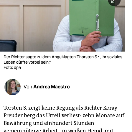
berlin
nord
wahrheit
verlag
verlag
Der Richter sagte zu dem Angeklagten Thorsten S.: „Ihr soziales
Leben dürfte vorbei sein.“
veranstaltungen
Foto: dpa
shop
fragen & hilfe
Von
Andrea Maestro
unterstützen
Torsten S. zeigt keine Regung als Richter Koray
abo
Freudenberg das Urteil verliest: zehn Monate auf
genossenschaft
Bewährung und einhundert Stunden
gemeinnützige Arbeit. Im weißen Hemd, mit