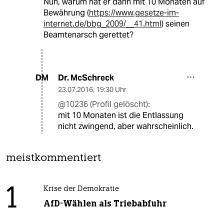
Nun, warum hat er dann mit 10 Monaten auf
Bewährung (
https://www.gesetze-im-
internet.de/bbg_2009/__41.html
) seinen
Beamtenarsch gerettet?
Dr. McSchreck
DM
23.07.2016
,
19:30 Uhr
@10236 (Profil gelöscht):
mit 10 Monaten ist die Entlassung
nicht zwingend, aber wahrscheinlich.
meistkommentiert
1
Krise der Demokratie
AfD-Wählen als Triebabfuhr