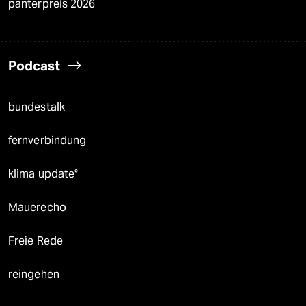
panterpreis 2026
Podcast
bundestalk
fernverbindung
klima update°
Mauerecho
Freie Rede
reingehen