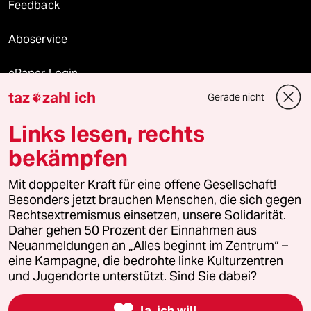
Feedback
Aboservice
ePaper Login
taz
zahl ich
Gerade nicht

Downloads für Abonnierende
Links lesen, rechts
bekämpfen
© 2026 taz Verlags und Vertriebs GmbH
Alle Rechte vorbehalten. Bei rechtlichen Fragen oder für Genehmigungen
Mit doppelter Kraft für eine offene Gesellschaft!
wenden Sie sich bitte an
lizenzen@taz.de
Besonders jetzt brauchen Menschen, die sich gegen
Rechtsextremismus einsetzen, unsere Solidarität.
Daher gehen 50 Prozent der Einnahmen aus
Feedback
Redaktionsstatut
Kommune-Richtlinien
KI-
Neuanmeldungen an „Alles beginnt im Zentrum“ –
eine Kampagne, die bedrohte linke Kulturzentren
Leitlinie
Informant
Datenschutz
Impressum
AGB
und Jugendorte unterstützt. Sind Sie dabei?
Seitenwende
Einwilligungen widerrufen (Ads)

Ja, ich will