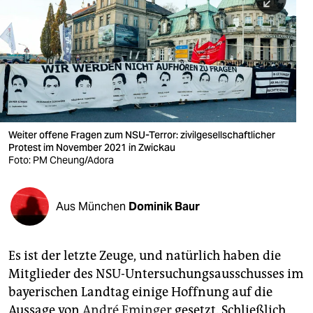
berlin
nord
wahrheit
verlag
verlag
Weiter offene Fragen zum NSU-Terror: zivilgesellschaftlicher
Protest im November 2021 in Zwickau
veranstaltungen
Foto: PM Cheung/Adora
shop
fragen & hilfe
Aus München
Dominik Baur
unterstützen
Es ist der letzte Zeuge, und natürlich haben die
abo
Mitglieder des NSU-Untersuchungsausschusses im
genossenschaft
bayerischen Landtag einige Hoffnung auf die
Aussage von
André Eminger
gesetzt. Schließlich