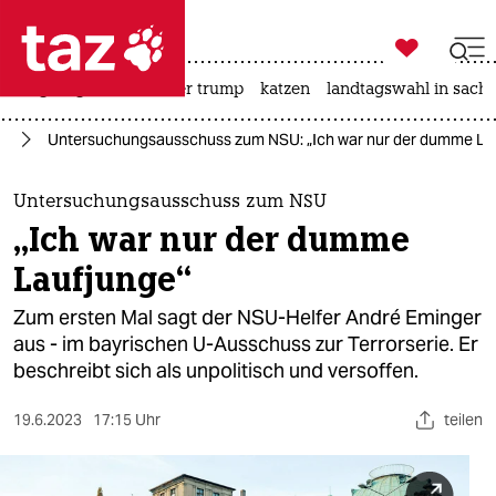

taz zahl ich
bergsteigen
usa unter trump
katzen
landtagswahl in sachs

taz zahl ich
U)
Untersuchungsausschuss zum NSU: „Ich war nur der dumme La
taz zahl ich
themen
Untersuchungsausschuss zum NSU
„Ich war nur der dumme
politik
Laufjunge“
öko
Zum ersten Mal sagt der NSU-Helfer André Eminger
aus - im bayrischen U-Ausschuss zur Terrorserie. Er
gesellschaft
beschreibt sich als unpolitisch und versoffen.
kultur
19.6.2023
17:15 Uhr
teilen
sport