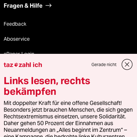
Fragen & Hilfe
Feedback
Aboservice
ePaper Login
taz
zahl ich
Gerade nicht

Downloads für Abonnierende
Links lesen, rechts
bekämpfen
© 2026 taz Verlags und Vertriebs GmbH
Mit doppelter Kraft für eine offene Gesellschaft!
Alle Rechte vorbehalten. Bei rechtlichen Fragen oder für Genehmigungen
wenden Sie sich bitte an
lizenzen@taz.de
Besonders jetzt brauchen Menschen, die sich gegen
Rechtsextremismus einsetzen, unsere Solidarität.
Daher gehen 50 Prozent der Einnahmen aus
Feedback
Redaktionsstatut
Kommune-Richtlinien
KI-
Neuanmeldungen an „Alles beginnt im Zentrum“ –
eine Kampagne, die bedrohte linke Kulturzentren