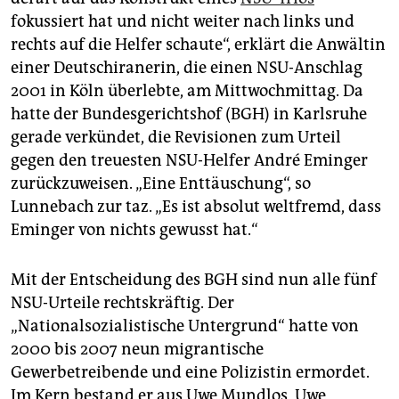
epaper login
fokussiert hat und nicht weiter nach links und
rechts auf die Helfer schaute“, erklärt die Anwältin
einer Deutschiranerin, die einen NSU-Anschlag
2001 in Köln überlebte, am Mittwochmittag. Da
hatte der Bundesgerichtshof (BGH) in Karlsruhe
gerade verkündet, die Revisionen zum Urteil
gegen den treuesten NSU-Helfer André Eminger
zurückzuweisen. „Eine Enttäuschung“, so
Lunnebach zur taz. „Es ist absolut weltfremd, dass
Eminger von nichts gewusst hat.“
Mit der Entscheidung des BGH sind nun alle fünf
NSU-Urteile rechtskräftig. Der
„Nationalsozialistische Untergrund“ hatte von
2000 bis 2007 neun migrantische
Gewerbetreibende und eine Polizistin ermordet.
Im Kern bestand er aus Uwe Mundlos, Uwe