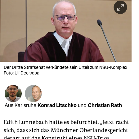
berlin
nord
wahrheit
verlag
verlag
veranstaltungen
Der Dritte Strafsenat verkündete sein Urteil zum NSU-Komplex
Foto: Uli Deck/dpa
shop
fragen & hilfe
unterstützen
Aus Karlsruhe
Konrad Litschko
und
Christian Rath
abo
Edith Lunnebach hatte es befürchtet. „Jetzt rächt
genossenschaft
sich, dass sich das Münchner Oberlandesgericht
derart auf das Konstrukt eines
NSU-Trios