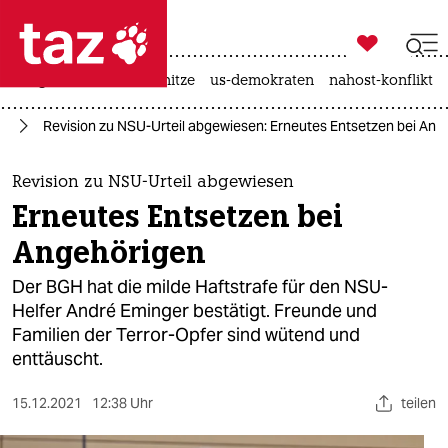

taz zahl ich
krieg in der ukraine
hitze
us-demokraten
nahost-konflikt

taz zahl ich
or
Revision zu NSU-Urteil abgewiesen: Erneutes Entsetzen bei Ang
taz zahl ich
themen
Revision zu NSU-Urteil abgewiesen
Erneutes Entsetzen bei
politik
Angehörigen
öko
Der BGH hat die milde Haftstrafe für den NSU-
Helfer André Eminger bestätigt. Freunde und
gesellschaft
Familien der Terror-Opfer sind wütend und
enttäuscht.
kultur
sport
15.12.2021
12:38 Uhr
teilen