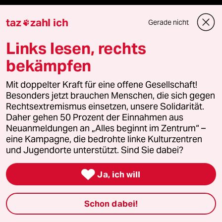
abo
taz
zahl ich
Gerade nicht

genossenschaft
Links lesen, rechts
taz zahl ich
bekämpfen
recherchefonds ausland
Mit doppelter Kraft für eine offene Gesellschaft!
Besonders jetzt brauchen Menschen, die sich gegen
Rechtsextremismus einsetzen, unsere Solidarität.
panterstiftung
Daher gehen 50 Prozent der Einnahmen aus
Neuanmeldungen an „Alles beginnt im Zentrum“ –
panterpreis 2026
eine Kampagne, die bedrohte linke Kulturzentren
und Jugendorte unterstützt. Sind Sie dabei?

Ja, ich will
Podcast
Schon dabei!
bundestalk