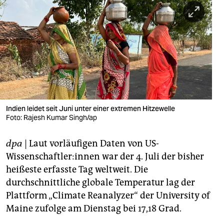
berlin
nord
wahrheit
verlag
verlag
veranstaltungen
Indien leidet seit Juni unter einer extremen Hitzewelle
Foto: Rajesh Kumar Singh/ap
shop
dpa
| Laut vorläufigen Daten von US-
fragen & hilfe
Wissenschaftler:innen war der 4. Juli der bisher
unterstützen
heißeste erfasste Tag weltweit. Die
durchschnittliche globale Temperatur lag der
abo
Plattform „Climate Reanalyzer“ der University of
genossenschaft
Maine zufolge am Dienstag bei 17,18 Grad.