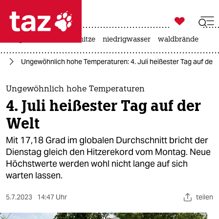

taz zahl ich
krieg in der ukraine
hitze
niedrigwasser
waldbrände

taz zahl ich
el
Ungewöhnlich hohe Temperaturen: 4. Juli heißester Tag auf der 
taz zahl ich
themen
Ungewöhnlich hohe Temperaturen
4. Juli heißester Tag auf der
politik
Welt
öko
Mit 17,18 Grad im globalen Durchschnitt bricht der
Dienstag gleich den Hitzerekord vom Montag. Neue
gesellschaft
Höchstwerte werden wohl nicht lange auf sich
warten lassen.
kultur
sport
5.7.2023
14:47 Uhr
teilen