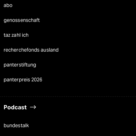
abo
genossenschaft
taz zahl ich
recherchefonds ausland
panterstiftung
panterpreis 2026
Podcast
bundestalk