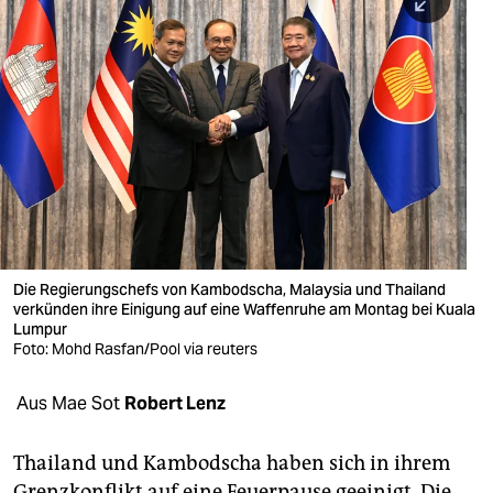
berlin
nord
wahrheit
verlag
verlag
veranstaltungen
shop
Die Regierungschefs von Kambodscha, Malaysia und Thailand
verkünden ihre Einigung auf eine Waffenruhe am Montag bei Kuala
fragen & hilfe
Lumpur
Foto: Mohd Rasfan/Pool via reuters
unterstützen
Aus Mae Sot
Robert Lenz
abo
genossenschaft
Thailand und Kambodscha haben sich in ihrem
Grenzkonflikt auf eine Feuerpause geeinigt. Die