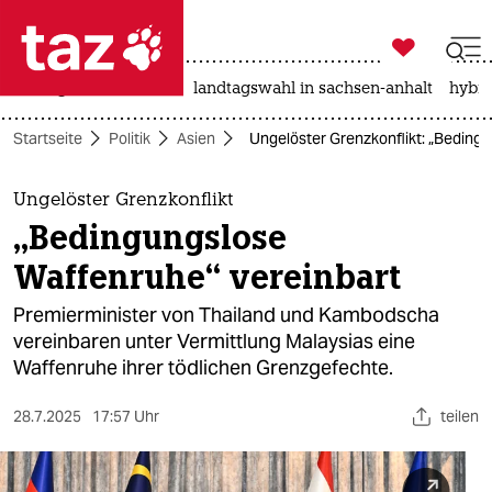

taz zahl ich
niedrigwasser
rente
landtagswahl in sachsen-anhalt
hybri

taz zahl ich
Startseite
Politik
Asien
Ungelöster Grenzkonflikt: „Beding
taz zahl ich
themen
Ungelöster Grenzkonflikt
„Bedingungslose
politik
Waffenruhe“ vereinbart
öko
Premierminister von Thailand und Kambodscha
vereinbaren unter Vermittlung Malaysias eine
gesellschaft
Waffenruhe ihrer tödlichen Grenzgefechte.
kultur
28.7.2025
17:57 Uhr
teilen
sport