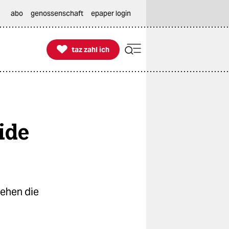
abo
genossenschaft
epaper login

taz zahl ich
taz zahl ich
ide
sehen die