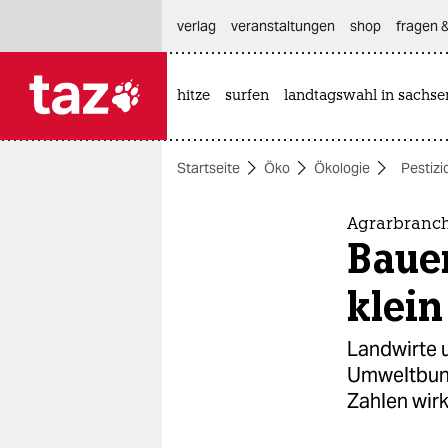
hautnavigation anspringen
hauptinhalt anspringen
footer anspringen
verlag
veranstaltungen
shop
fragen &
hitze
surfen
landtagswahl in sachse

taz zahl ich
taz zahl ich
Startseite
Öko
Ökologie
Pestizi
themen
politik
Agrarbranch
Bauer
öko
klein
gesellschaft
Landwirte 
kultur
Umweltbund
Zahlen wirk
sport