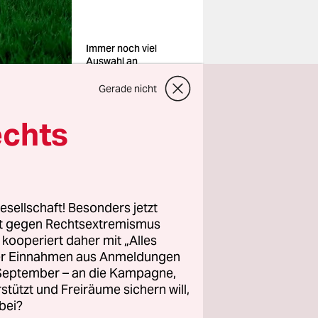
Immer noch viel
Auswahl an
Ackergiften: Landwirt
bringt Pestizid aus
Gerade nicht
Foto: imago
echts
zulande
t als in
esellschaft! Besonders jetzt
rt gegen Rechtsextremismus
ssion
z kooperiert daher mit „Alles
rkstoffen
ller Einnahmen aus Anmeldungen
248 und in
. September – an die Kampagne,
rstützt und Freiräume sichern will,
der taz
bei?