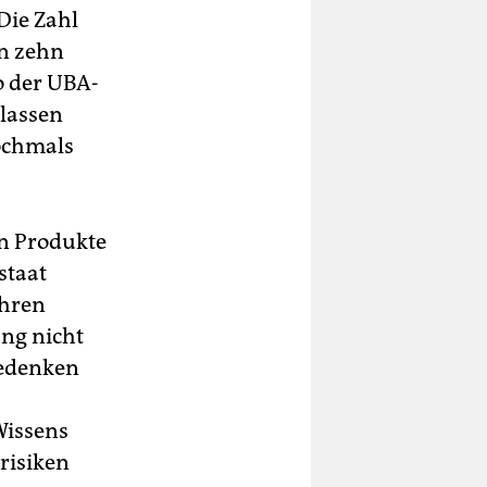
Die Zahl
en zehn
o der UBA-
elassen
nochmals
en Produkte
staat
ahren
ng nicht
bedenken
Wissens
trisiken