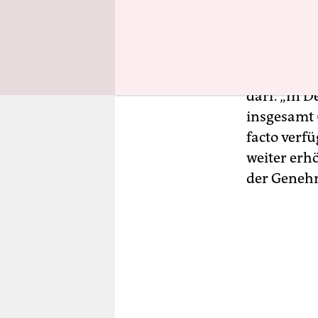
Hinzu käme
verboten si
abwendbar
darf. „In D
insgesamt 
facto verf
weiter erhö
der Geneh