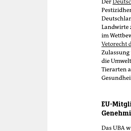
Der
Deuts
Pestizidher
Deutschlan
Landwirte 
im Wettbew
Vetorecht 
Zulassung 
die Umwelt
Tierarten 
Gesundheit
EU-Mitgl
Genehm
Das UBA wi