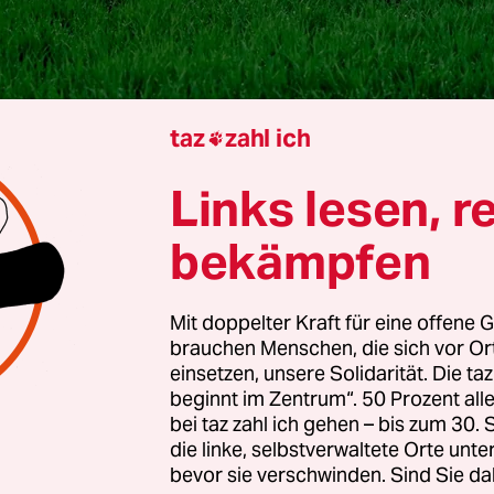
taz
zahl ich

Links lesen, r
st Maurin
bekämpfen
 Agrar- und Chemielobby suggerieren, sind hier
ger, sondern sogar mehr
Pestizidwirkstoffe
erlaub
Mit doppelter Kraft für eine offene G
brauchen Menschen, die sich vor O
Nachbarländern. „Nach Angaben der EU-Kommi
einsetzen, unsere Solidarität. Die ta
 in Deutschland Pflanzenschutzmittel mit 281 Wi
beginnt im Zentrum“. 50 Prozent a
gelassen, in den Niederlanden 266, in Österreich 
bei taz zahl ich gehen – bis zum 30
die linke, selbstverwaltete Orte unte
, teilte ein Sprecher des Umweltbundesamts (UBA) 
bevor sie verschwinden. Sind Sie da