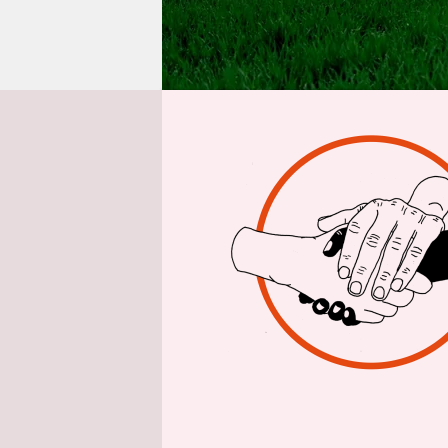
epaper login
Aus Berlin
Jo
Anders als
nicht weni
mehreren 
waren 2024
regulär zu
Polen 277“
mit.