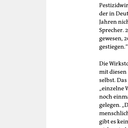
Pestizidwir
der in Deu
Jahren nic
Sprecher. 
gewesen, 2
gestiegen.“
Die Wirkst
mit diesen
selbst. Da
„einzelne 
noch einma
gelegen. „
menschlich
gibt es kei