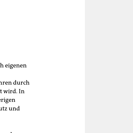
ch eigenen
ahren durch
t wird. In
erigen
utz und