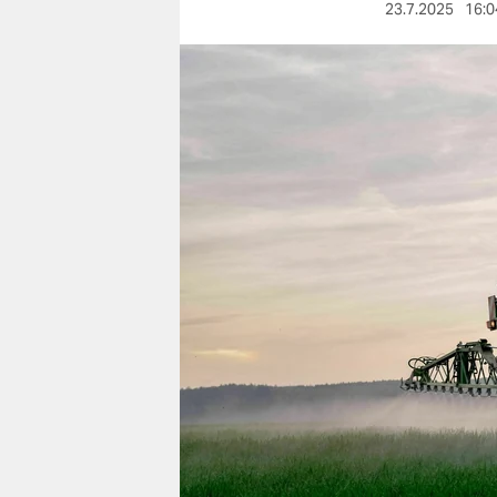
berlin
23.7.2025
16:0
nord
wahrheit
verlag
verlag
veranstaltungen
shop
fragen & hilfe
unterstützen
abo
genossenschaft