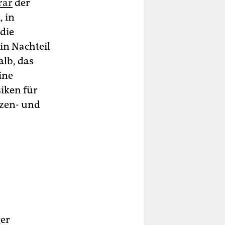
rar
der
, in
die
in Nachteil
alb, das
ine
siken für
nzen- und
ger