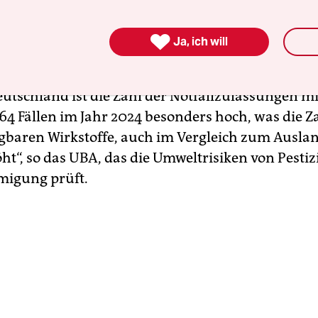
n Mittel mit Wirkstoffen, die eigentlich von der 

Ja, ich will
nd, die ein Staat aber wegen einer nicht anders
en Gefahr für Agrarpflanzen ausnahmsweise er
eutschland ist die Zahl der Notfallzulassungen mi
64 Fällen im Jahr 2024 besonders hoch, was die Z
ügbaren Wirkstoffe, auch im Vergleich zum Ausla
ht“, so das UBA, das die Umweltrisiken von Pestiz
migung prüft.