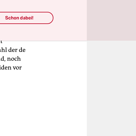
EU
Schon dabei!
lauben
t
ahl der de
nd, noch
iden vor