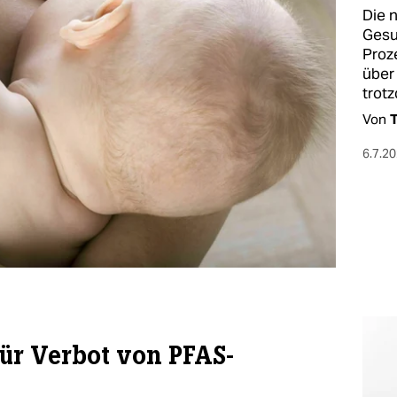
Die 
Gesu
Proz
über
trot
Von
T
6.7.2
ür Verbot von PFAS-