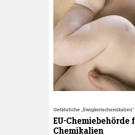
berlin
nord
wahrheit
verlag
verlag
veranstaltungen
shop
fragen & hilfe
unterstützen
Gefährliche „Ewigkeitschemikalien“
abo
EU-Chemiebehörde f
genossenschaft
Chemikalien