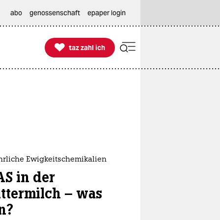
abo
genossenschaft
epaper login

taz zahl ich
taz zahl ich
hrliche Ewigkeitschemikalien
AS in der
ttermilch – was
n?