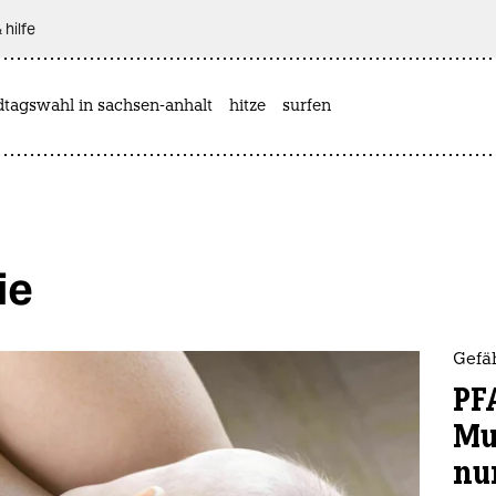
 hilfe
dtagswahl in sachsen-anhalt
hitze
surfen
ie
Gefä
PF
Mu
nu