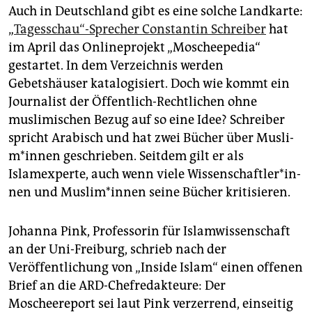
Auch in Deutschland gibt es eine solche Landkarte:
„
Tagesschau“-Sprecher Constantin Schreiber
hat
im April das Onlineprojekt „Moscheepedia“
gestartet. In dem Verzeichnis werden
Gebetshäuser katalogisiert. Doch wie kommt ein
Journalist der Öffentlich-Rechtlichen ohne
muslimischen Bezug auf so eine Idee? Schreiber
spricht Arabisch und hat zwei Bücher über Mus­li­
m*in­nen geschrieben. Seitdem gilt er als
Islamexperte, auch wenn viele Wis­sen­schaft­le­r*in­
nen und Mus­li­m*in­nen seine Bücher kritisieren.
Johanna Pink, Professorin für Islamwissenschaft
an der Uni-Freiburg, schrieb nach der
Veröffentlichung von „Inside Islam“ einen offenen
Brief an die ARD-Chefredakteure: Der
Moscheereport sei laut Pink verzerrend, einseitig