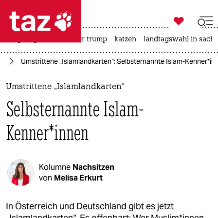

taz zahl ich
bergsteigen
usa unter trump
katzen
landtagswahl in sachs

taz zahl ich
en
Umstrittene „Islamlandkarten“: Selbsternannte Islam-Kenner*in
taz zahl ich
themen
Umstrittene „Islamlandkarten“
Selbsternannte Islam-
politik
Kenner*innen
öko
gesellschaft
Kolumne
Nachsitzen
kultur
von
Melisa Erkurt
sport
In Österreich und Deutschland gibt es jetzt
„Islamlandkarten“. Es offenbart: Wer Mus­li­m*in­nen