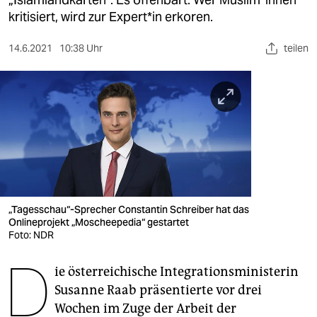
berlin
kritisiert, wird zur Ex­per­t*in erkoren.
nord
14.6.2021
10:38 Uhr
teilen
wahrheit
verlag
verlag
veranstaltungen
shop
fragen & hilfe
„Tagesschau“-Sprecher Constantin Schreiber hat das
Onlineprojekt „Moscheepedia“ gestartet
unterstützen
Foto: NDR
D
abo
ie österreichische Integrationsministerin
Susanne Raab präsentierte vor drei
genossenschaft
Wochen im Zuge der Arbeit der