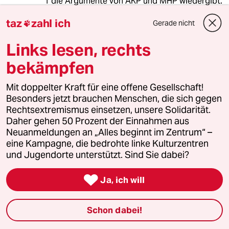
1 die Argumente von AKP und MHP wiedergibt.
taz
zahl ich
Es wäre super interessant, wenn Sie einfach
Gerade nicht

mal einen Faktencheck über Schreibers
Links lesen, rechts
Aussagen machen würden. Diese sind häufig
eindeutig belegbar. Zum Thema
bekämpfen
Gleichberechtigung empfehle ich die Seite
womenstats.com .
Mit doppelter Kraft für eine offene Gesellschaft!
Besonders jetzt brauchen Menschen, die sich gegen
Bitte belegen Sie Ihre Anschuldigungen mit
Rechtsextremismus einsetzen, unsere Solidarität.
Fakten , nicht mit Gefühlen.
Daher gehen 50 Prozent der Einnahmen aus
Neuanmeldungen an „Alles beginnt im Zentrum“ –
eine Kampagne, die bedrohte linke Kulturzentren
Deep South
DS
und Jugendorte unterstützt. Sind Sie dabei?
14.06.2021
,
12:00 Uhr

Ja, ich will
Generalverdächtigungen und
Verallgemeinerungen helfen bei Integration
und Verständnis von Muslimen ebensowenig
Schon dabei!
wie reflexartige Abwehrhaltung, wenn
bestimmte kulturell geprägte Probleme offen