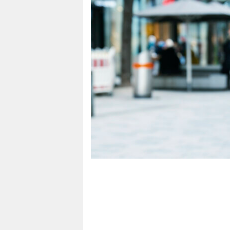
berlin
nord
wahrheit
verlag
verlag
veranstaltungen
shop
fragen & hilfe
unterstützen
abo
genossenschaft