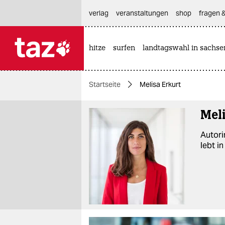
hautnavigation anspringen
hauptinhalt anspringen
footer anspringen
verlag
veranstaltungen
shop
fragen &
hitze
surfen
landtagswahl in sachse

taz zahl ich
taz zahl ich
Startseite
Melisa Erkurt
themen
Meli
politik
Autori
öko
lebt i
gesellschaft
kultur
sport