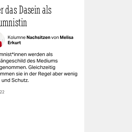
r das Dasein als
umnistin
Kolumne
Nachsitzen
von
Melisa
Erkurt
m­nis­t*in­nen werden als
ängeschild des Mediums
genommen. Gleichzeitig
mmen sie in der Regel aber wenig
 und Schutz.
022