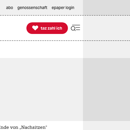
abo
genossenschaft
epaper login

taz zahl ich
taz zahl ich
Ende von „Nachsitzen“