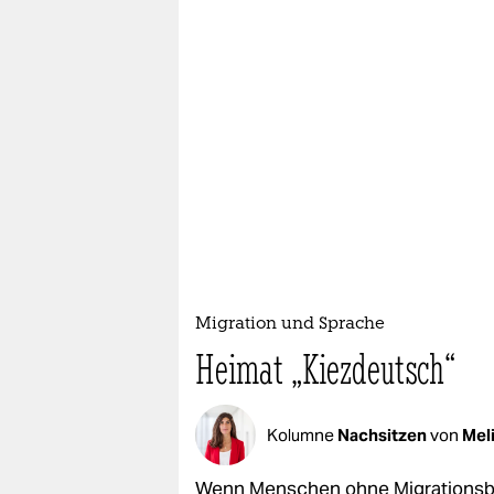
epaper login
Migration und Sprache
Heimat „Kiezdeutsch“
Kolumne
Nachsitzen
von
Meli
Wenn Menschen ohne Migrationsbio