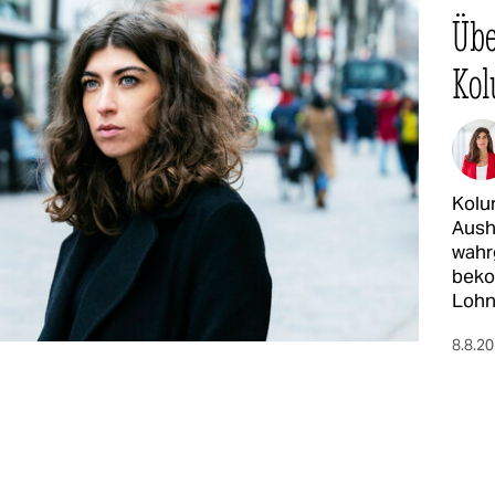
Übe
Kol
Ko­lu
Aush
wahr
beko
Lohn
8.8.2