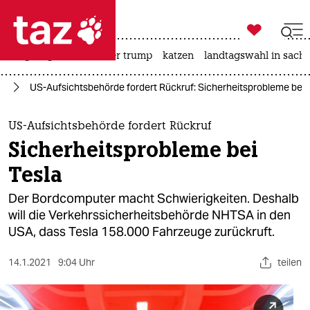

taz zahl ich
bergsteigen
usa unter trump
katzen
landtagswahl in sachs

taz zahl ich
hr
US-Aufsichtsbehörde fordert Rückruf: Sicherheitsprobleme bei 
taz zahl ich
themen
US-Aufsichtsbehörde fordert Rückruf
Sicherheitsprobleme bei
politik
Tesla
öko
Der Bordcomputer macht Schwierigkeiten. Deshalb
will die Verkehrssicherheitsbehörde NHTSA in den
gesellschaft
USA, dass Tesla 158.000 Fahrzeuge zurückruft.
kultur
14.1.2021
9:04 Uhr
teilen
sport