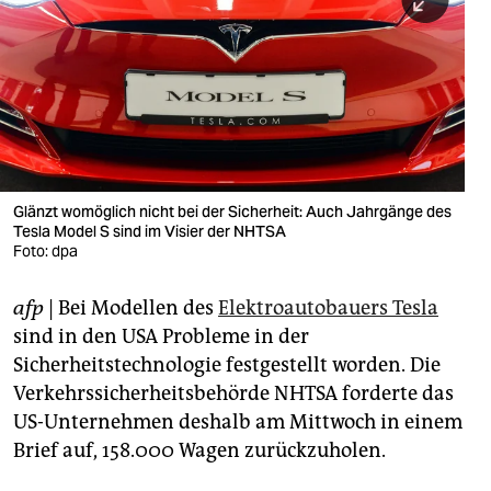
berlin
nord
wahrheit
verlag
verlag
Glänzt womöglich nicht bei der Sicherheit: Auch Jahrgänge des
Tesla Model S sind im Visier der NHTSA
veranstaltungen
Foto: dpa
shop
afp
| Bei Modellen des
Elektroautobauers Tesla
fragen & hilfe
sind in den USA Probleme in der
unterstützen
Sicherheitstechnologie festgestellt worden. Die
Verkehrssicherheitsbehörde NHTSA forderte das
abo
US-Unternehmen deshalb am Mittwoch in einem
Brief auf, 158.000 Wagen zurückzuholen.
genossenschaft