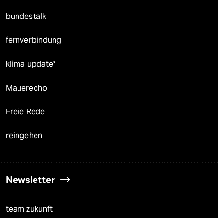
bundestalk
fernverbindung
klima update°
Mauerecho
Freie Rede
reingehen
Newsletter
team zukunft