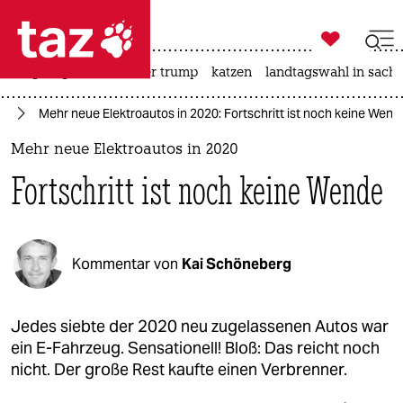

taz zahl ich
bergsteigen
usa unter trump
katzen
landtagswahl in sachs

taz zahl ich
el
Mehr neue Elektroautos in 2020: Fortschritt ist noch keine Wend
taz zahl ich
Mehr neue Elektroautos in 2020
themen
Fortschritt ist noch keine Wende
politik
öko
Kommentar von
Kai Schöneberg
gesellschaft
kultur
Jedes siebte der 2020 neu zugelassenen Autos war
ein E-Fahrzeug. Sensationell! Bloß: Das reicht noch
sport
nicht. Der große Rest kaufte einen Verbrenner.