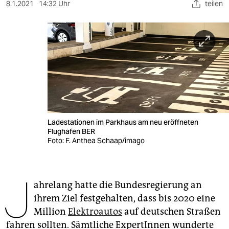
berlin
8.1.2021
14:32 Uhr
teilen
nord
wahrheit
verlag
verlag
veranstaltungen
Ladestationen im Parkhaus am neu eröffneten
shop
Flughafen BER
Foto: F. Anthea Schaap/imago
fragen & hilfe
unterstützen
J
ahrelang hatte die Bundesregierung an
abo
ihrem Ziel festgehalten, dass bis 2020 eine
genossenschaft
Million
Elek­troautos
auf deutschen Straßen
fahren sollten. Sämtliche ExpertInnen wunderte