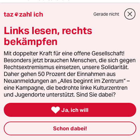
Die Herstellung und Entsorgung allerdings...
taz
zahl ich
Gerade nicht

unterm Strich würde ich Ihnen recht geben.
Die Zukunft gehört dennoch dem
Links lesen, rechts
Elektroantrieb, allerdings nicht mit Batterie,
bekämpfen
sondern mit Wasserstoff- oder
Kohlenwasserstoffbrennstoffzelle. Nur dafür
braucht es halt jede Menge neuer Infrastruktur,
Mit doppelter Kraft für eine offene Gesellschaft!
was bei Batterieautos erstmal nicht der Fall ist,
Besonders jetzt brauchen Menschen, die sich gegen
solange nicht zuviele Leute eins haben und
Rechtsextremismus einsetzen, unsere Solidarität.
gleichzeitig laden wollen.
Daher gehen 50 Prozent der Einnahmen aus
Solange wir unseren Energiebedarf aber nicht
Neuanmeldungen an „Alles beginnt im Zentrum“ –
vollständig aus regenerativen Quellen decken,
eine Kampagne, die bedrohte linke Kulturzentren
haben Sie recht: jedes neue E-Auto vergrößert
und Jugendorte unterstützt. Sind Sie dabei?
den Strombedarf und wird effektiv mit

Kohle/Gas/Uran angetrieben. Egal, von wem
Ja, ich will
Sie Ihren Strom kaufen und wie toll grün der
dann ist.
Schon dabei!