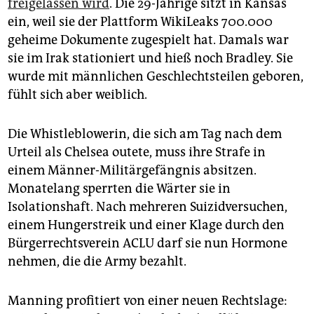
epaper login
freigelassen wird
. Die 29-Jährige sitzt in Kansas
ein, weil sie der Plattform WikiLeaks 700.000
geheime Dokumente zugespielt hat. Damals war
sie im Irak stationiert und hieß noch Bradley. Sie
wurde mit männlichen Geschlechtsteilen geboren,
fühlt sich aber weiblich.
Die Whistleblowerin, die sich am Tag nach dem
Urteil als Chelsea outete, muss ihre Strafe in
einem Männer-Militärgefängnis absitzen.
Monatelang sperrten die Wärter sie in
Isolationshaft. Nach mehreren Suizidversuchen,
einem Hungerstreik und einer Klage durch den
Bürgerrechtsverein ACLU darf sie nun Hormone
nehmen, die die Army bezahlt.
Manning profitiert von einer neuen Rechtslage: