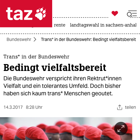

taz zahl ich
hitze
niedrigwasser
rente
landtagswahl in sachsen-anhalt

taz zahl ich
Bundeswehr
Trans* in der Bundeswehr: Bedingt vielfaltsbereit
taz zahl ich
themen
Trans* in der Bundeswehr
Bedingt vielfaltsbereit
politik
Die Bundeswehr verspricht ihren Rektrut*innen
öko
Vielfalt und ein tolerantes Umfeld. Doch bisher
haben sich kaum trans* Menschen geoutet.
gesellschaft
14.3.2017
8:28 Uhr
teilen
kultur
sport