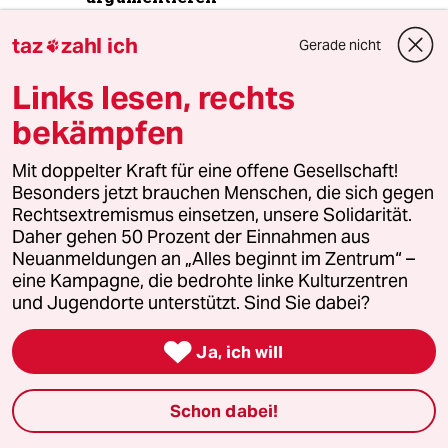
taz
zahl ich
Gerade nicht

3
Linken-Politikerin von Angern zur Rente
Links lesen, rechts
„Dem Kanzler ist der Osten egal“
bekämpfen
Mit doppelter Kraft für eine offene Gesellschaft!
4
Antifaschistin in Haft
Besonders jetzt brauchen Menschen, die sich gegen
Lina E. geht juristisch gegen Beugehaft
Rechtsextremismus einsetzen, unsere Solidarität.
vor
Daher gehen 50 Prozent der Einnahmen aus
Neuanmeldungen an „Alles beginnt im Zentrum“ –
eine Kampagne, die bedrohte linke Kulturzentren
und Jugendorte unterstützt. Sind Sie dabei?
5
Bundeszentrale gegen Kinderfiguren
Benjamin, du lieber Anarchist

Ja, ich will
Schon dabei!
6
Ungleichbehandlung im Abstammungsrecht