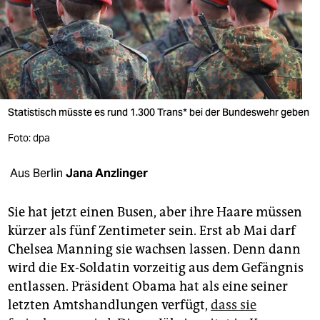
berlin
nord
wahrheit
verlag
Statistisch müsste es rund 1.300 Trans* bei der Bundeswehr geben
verlag
Foto: dpa
veranstaltungen
Aus Berlin
Jana Anzlinger
shop
fragen & hilfe
Sie hat jetzt einen Busen, aber ihre Haare müssen
kürzer als fünf Zentimeter sein. Erst ab Mai darf
unterstützen
Chelsea Manning sie wachsen lassen. Denn dann
abo
wird die Ex-Soldatin vorzeitig aus dem Gefängnis
entlassen. Präsident Obama hat als eine seiner
genossenschaft
letzten Amtshandlungen verfügt,
dass sie