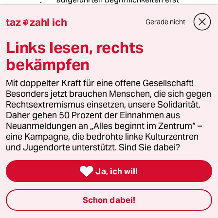
einmal nur Fakten.
taz
zahl ich
Gerade nicht

meistkommentiert
Links lesen, rechts
bekämpfen
1
Krise der Demokratie
Mit doppelter Kraft für eine offene Gesellschaft!
AfD-Wählen als Triebabfuhr
Besonders jetzt brauchen Menschen, die sich gegen
Rechtsextremismus einsetzen, unsere Solidarität.
Daher gehen 50 Prozent der Einnahmen aus
Neuanmeldungen an „Alles beginnt im Zentrum“ –
2
Nein zum Zivildienst
eine Kampagne, die bedrohte linke Kulturzentren
Hinterlistiger Schritt der
und Jugendorte unterstützt. Sind Sie dabei?
Bundesregierung

Ja, ich will
3
Bundeszentrale für politische Bildung
Schon dabei!
Zurück zu den antikommunistischen
Wurzeln