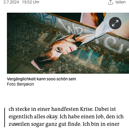
berlin
2.7.2024
19:52 Uhr
teilen
nord
wahrheit
verlag
verlag
veranstaltungen
shop
Vergänglichkeit kann sooo schön sein
fragen & hilfe
Foto: Benjakon
unterstützen
I
abo
ch stecke in einer handfesten Krise. Dabei ist
eigentlich alles okay. Ich habe einen Job, den ich
genossenschaft
zuweilen sogar ganz gut finde. Ich bin in einer