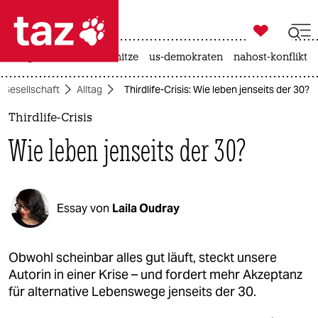

taz zahl ich
krieg in der ukraine
hitze
us-demokraten
nahost-konflikt

taz zahl ich
Gesellschaft
Alltag
Thirdlife-Crisis: Wie leben jenseits der 30?
taz zahl ich
Thirdlife-Crisis
themen
Wie leben jenseits der 30?
politik
öko
Essay von
Laila Oudray
gesellschaft
kultur
Obwohl scheinbar alles gut läuft, steckt unsere
Autorin in einer Krise – und fordert mehr Akzeptanz
sport
für alternative Lebenswege jenseits der 30.