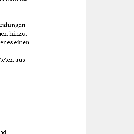
cheidungen
en hinzu.
er es einen
teten aus
und