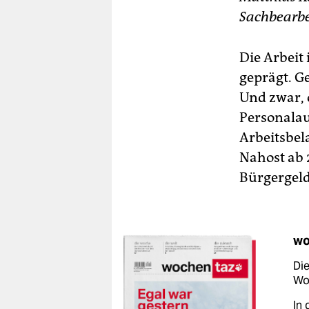
Sachbearbe
Die Arbeit
geprägt. 
Und zwar, 
Personalau
Arbeitsbel
Nahost ab 
Bürgergel
wo
Die
Woc
In 