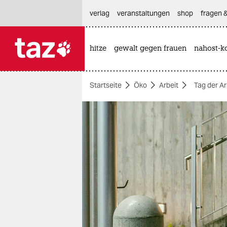
hautnavigation anspringen
hauptinhalt anspringen
footer anspringen
verlag
veranstaltungen
shop
fragen &
hitze
gewalt gegen frauen
nahost-ko

taz zahl ich
taz zahl ich
Startseite
Öko
Arbeit
Tag der Ar
themen
politik
öko
gesellschaft
kultur
sport