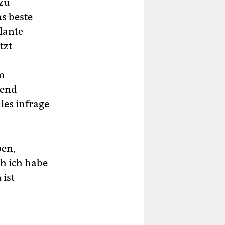
 zu
s beste
plante
tzt
m
rend
les infrage
ben,
h ich habe
 ist