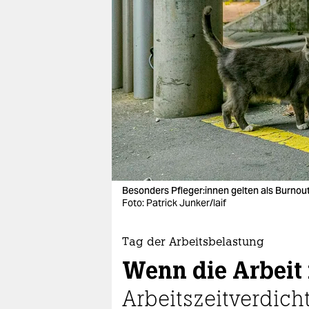
berlin
nord
wahrheit
verlag
verlag
veranstaltungen
shop
Besonders Pfle­ge­r:in­nen gelten als Burno
fragen & hilfe
Foto: Patrick Junker/laif
unterstützen
Tag der Arbeitsbelastung
abo
Wenn die Arbeit 
genossenschaft
Arbeitszeitverdich