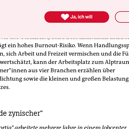
t?

Ja, ich will
auf die Branche an
, weiß die Wissenschaft. Vor 
 denen „Interaktionsarbeit“ geleistet werden muss
Wer das Gefühl hat, den Stress nicht mehr kontrol
ägt ein hohes Burnout-Risiko. Wenn Handlungss
, sich Arbeit und Freizeit vermischen und die Fü
 wertschätzt, kann der Arbeitsplatz zum Alptrau
­me­r*in­nen aus vier Branchen erzählen über
dichtung sowie die kleinen und großen Belastung
zes.
de zynischer“
rtig* arbeitete mehrere Jahre in einem Jobcenter,