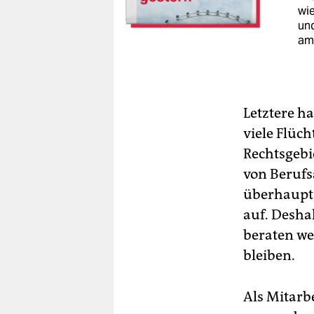
wie
un
am
Letztere ha
viele Flüc
Rechtsgebi
von Berufs
überhaupt 
auf. Desha
beraten we
bleiben.
Als Mitarb