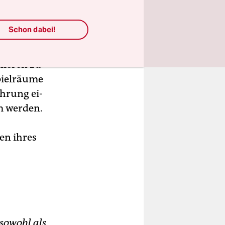
Schon dabei!
allem
, sind
lieren zu
pielräume
hrung ei­
m werden.
en ihres
 sowohl als