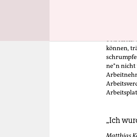
Arbeitswel
Das
kommt 
Berufe, in
betroffen. 
können, tr
schrumpfen
ne*n nicht
Ar­beit­neh
Arbeitsver
Arbeitsplat
„Ich wur
Matthias Ko