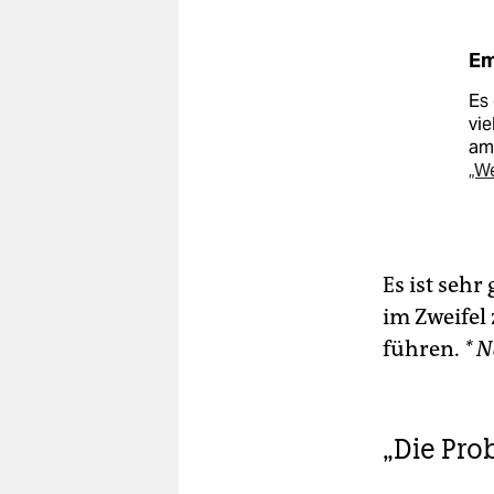
Em
Es 
vie
am 
„W
Es ist sehr
im Zweifel
führen.
* 
„Die Pr