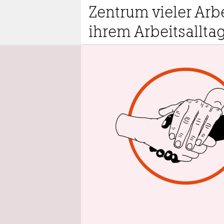
epaper login
Zentrum vieler Arbe
ihrem Arbeitsalltag
1.5.2024
9:00 
A
r
a
E
ü
Straße. Gel
für besser