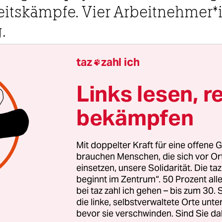
itskämpfe. Vier Ar­beit­neh­me­r
.
taz
zahl ich
Uhr

Links lesen, r
Von
Adefunmi Olanigan
,
Jasmin Kalarickal
und
Car
bekämpfen
beitszeitverdichtung und psychische Belastung r
Mit doppelter Kraft für eine offene G
ktuell ins Zentrum vieler Arbeitskämpfe. Lehrer*
brauchen Menschen, die sich vor O
einsetzen, unsere Solidarität. Die ta
rzieher*innen, Pflegekräfte, Bus­fah­re­r*in­nen – s
beginnt im Zentrum“. 50 Prozent a
ber die hohe Arbeitsbelastung und gehen dafür a
bei taz zahl ich gehen – bis zum 30
d allein ist nicht die Lösung. In diversen Streiks 
die linke, selbstverwaltete Orte unte
e Arbeitsbedingungen. Wächst der Psychostress in
bevor sie verschwinden. Sind Sie da