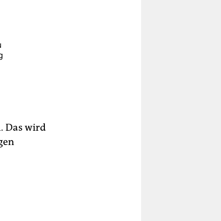
u
g
n. Das wird
gen