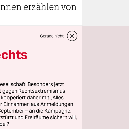
*in­nen erzählen von
teilen
Gerade nicht
echts
lo Mariani
ücken
esellschaft! Besonders jetzt
innen,
rt gegen Rechtsextremismus
z kooperiert daher mit „Alles
ie klagen
ller Einnahmen aus Anmeldungen
uch auf die
. September – an die Kampagne,
kämpfen sie
rstützt und Freiräume sichern will,
 der
bei?