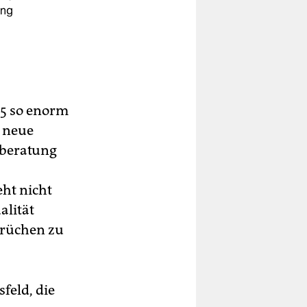
ung
u
015 so enorm
 neue
sberatung
eht nicht
alität
prüchen zu
feld, die