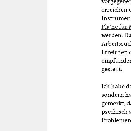
vorgegeben
erreichen 
Ins­tru­men
Plätze fü
werden. Da
Arbeitssuc
Erreichen 
empfunden. 
gestellt.
Ich habe d
sondern ha
gemerkt, da
psychisch 
Problemen 