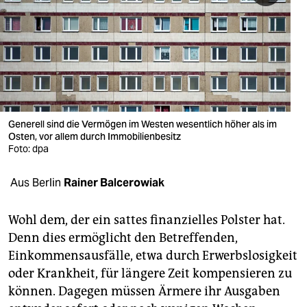
berlin
nord
wahrheit
verlag
verlag
Generell sind die Vermögen im Westen wesentlich höher als im
Osten, vor allem durch Immobilienbesitz
veranstaltungen
Foto: dpa
shop
Aus Berlin
Rainer Balcerowiak
fragen & hilfe
Wohl dem, der ein sattes finanzielles Polster hat.
unterstützen
Denn dies ermöglicht den Betreffenden,
Einkommensausfälle, etwa durch Erwerbslosigkeit
abo
oder Krankheit, für längere Zeit kompensieren zu
genossenschaft
können. Dagegen müssen Ärmere ihr Ausgaben