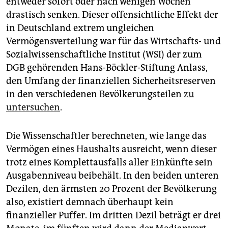
entweder sofort oder nach wenigen Wochen
epaper login
drastisch senken. Dieser offensichtliche Effekt der
in Deutschland extrem ungleichen
Vermögensverteilung war für das Wirtschafts- und
Sozialwissenschaftliche Institut (WSI) der zum
DGB gehörenden Hans-Böckler-Stiftung Anlass,
den Umfang der finanziellen Sicherheitsreserven
in den verschiedenen Bevölkerungsteilen
zu
untersuchen
.
Die Wissenschaftler berechneten, wie lange das
Vermögen eines Haushalts ausreicht, wenn dieser
trotz eines Komplettausfalls aller Einkünfte sein
Ausgabenniveau beibehält. In den beiden unteren
Dezilen, den ärmsten 20 Prozent der Bevölkerung
also, existiert demnach überhaupt kein
finanzieller Puffer. Im dritten Dezil beträgt er drei