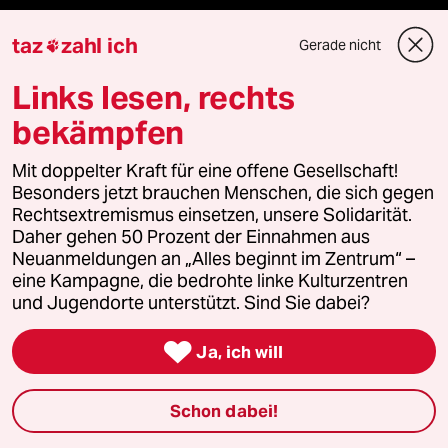
taz
zahl ich
Gerade nicht

Mehr taz Lesestoff
Links lesen, rechts
bekämpfen
taz Blogs
Mit doppelter Kraft für eine offene Gesellschaft!
taz FUTURZWEI
Besonders jetzt brauchen Menschen, die sich gegen
Rechtsextremismus einsetzen, unsere Solidarität.
Daher gehen 50 Prozent der Einnahmen aus
Le Monde diplomatique
Neuanmeldungen an „Alles beginnt im Zentrum“ –
eine Kampagne, die bedrohte linke Kulturzentren
taz Archiv
und Jugendorte unterstützt. Sind Sie dabei?

Ja, ich will
Mehr taz Angebote
Schon dabei!
Reisen