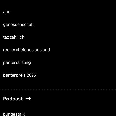
abo
genossenschaft
taz zahl ich
recherchefonds ausland
panterstiftung
panterpreis 2026
Podcast
bundestalk