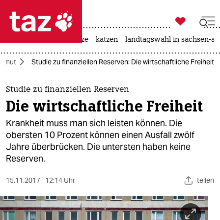

taz zahl ich
iran-krieg
ceuta
hitze
katzen
landtagswahl in sachsen-an

taz zahl ich
Armut
Studie zu finanziellen Reserven: Die wirtschaftliche Freiheit
taz zahl ich
themen
Studie zu finanziellen Reserven
Die wirtschaftliche Freiheit
politik
Krankheit muss man sich leisten können. Die
öko
obersten 10 Prozent können einen Ausfall zwölf
Jahre überbrücken. Die untersten haben keine
gesellschaft
Reserven.
kultur
15.11.2017
12:14 Uhr
teilen
sport