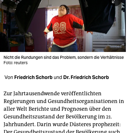
berlin
nord
wahrheit
verlag
verlag
Nicht die Rundungen sind das Problem, sondern die Verhältnisse
Foto: reuters
veranstaltungen
shop
Von
Friedrich Schorb
und
Dr. Friedrich Schorb
fragen & hilfe
Zur Jahrtausendwende veröffentlichten
unterstützen
Regierungen und Gesundheitsorganisationen in
aller Welt Berichte und Prognosen über den
abo
Gesundheitszustand der Bevölkerung im 21.
genossenschaft
Jahrhundert. Darin wurde Düsteres prophezeit:
Der Gesundheitszustand der Bevölkerung auch