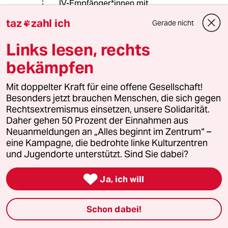
IV-Empfänger*innen mit
akademischen Abschluss. Sie leben
taz
zahl ich
Gerade nicht

offensichtlich in einer
gesellschaftlichen Parallelwelt.
Links lesen, rechts
R.S.: Gewerkschafter seit 49 Jahren.
bekämpfen
Mit doppelter Kraft für eine offene Gesellschaft!
Besonders jetzt brauchen Menschen, die sich gegen
Tom Farmer
TF
Rechtsextremismus einsetzen, unsere Solidarität.
14.11.2017
,
18:50 Uhr
Daher gehen 50 Prozent der Einnahmen aus
@Reinhold Schramm:
Neuanmeldungen an „Alles beginnt im Zentrum“ –
Eher nicht immer oder nur... hatte ich
eine Kampagne, die bedrohte linke Kulturzentren
geschrieben, oder: Ausnahme und
und Jugendorte unterstützt. Sind Sie dabei?
die Regel.
Meine Grundaussage halte ich

Ja, ich will
hiermit aufrecht.
F.-t.: Arbeitgeber seit 20 Jahren ;-)
Schon dabei!