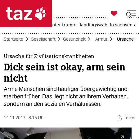

taz zahl ich
nahost-konflikt
usa unter trump
landtagswahl in sachsen-an

taz zahl ich
Startseite
Gesellschaft
Gesundheit
Armut
Ursache für
taz zahl ich
themen
Ursache für Zivilisationskrankheiten
Dick sein ist okay, arm sein
politik
nicht
öko
Arme Menschen sind häufiger übergewichtig und
sterben früher. Das liegt nicht an ihrem Verhalten,
gesellschaft
sondern an den sozialen Verhältnissen.
kultur
14.11.2017
8:15 Uhr
teilen
sport