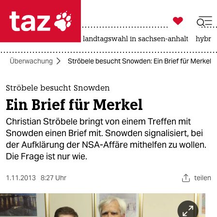

taz zahl ich
katzen
hitze
rente
landtagswahl in sachsen-anhalt
hybrid

taz zahl ich
Überwachung
Ströbele besucht Snowden: Ein Brief für Merkel
taz zahl ich
themen
Ströbele besucht Snowden
Ein Brief für Merkel
politik
Christian Ströbele bringt von einem Treffen mit
öko
Snowden einen Brief mit. Snowden signalisiert, bei
der Aufklärung der NSA-Affäre mithelfen zu wollen.
gesellschaft
Die Frage ist nur wie.
kultur
1.11.2013
8:27 Uhr
teilen
sport