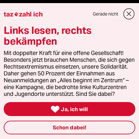
Hitze
taz
zahl ich
Gerade nicht

Links lesen, rechts
Verlag
bekämpfen
Mit doppelter Kraft für eine offene Gesellschaft!
Aktuelles
Besonders jetzt brauchen Menschen, die sich gegen
Rechtsextremismus einsetzen, unsere Solidarität.
Hausblog
Daher gehen 50 Prozent der Einnahmen aus
Neuanmeldungen an „Alles beginnt im Zentrum“ –
eine Kampagne, die bedrohte linke Kulturzentren
Die Seitenwende
und Jugendorte unterstützt. Sind Sie dabei?
Stellen

Ja, ich will
Presse
Schon dabei!