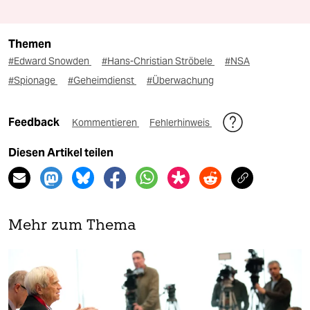
Themen
#Edward Snowden
#Hans-Christian Ströbele
#NSA
#Spionage
#Geheimdienst
#Überwachung
Feedback
Kommentieren
Fehlerhinweis
Diesen Artikel teilen
Mehr zum Thema