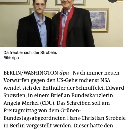
berlin
nord
wahrheit
verlag
verlag
Da freut er sich, der Ströbele.
Bild: dpa
veranstaltungen
BERLIN/WASHINGTON
dpa
| Nach immer neuen
shop
Vorwürfen gegen den US-Geheimdienst NSA
fragen & hilfe
wendet sich der Enthüller der Schnüffelei, Edward
Snowden, in einem Brief an Bundeskanzlerin
unterstützen
Angela Merkel (CDU). Das Schreiben soll am
abo
Freitagmittag von dem Grünen-
Bundestagsabgeordneten Hans-Christian Ströbele
genossenschaft
in Berlin vorgestellt werden. Dieser hatte den