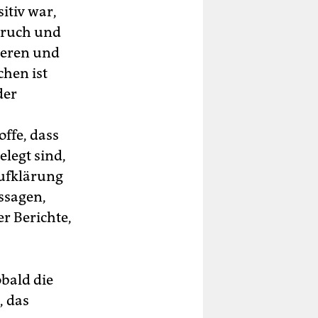
itiv war,
bruch und
ieren und
chen ist
der
ffe, dass
legt sind,
Aufklärung
ssagen,
r Berichte,
obald die
, das