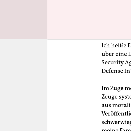
Ich heiße 
über eine 
Security A
Defense Int
Im Zuge me
Zeuge syst
aus morali
Veröffentl
schwerwieg
meine Fami