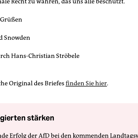
nale Recht zu wahren, das uns alle beschützt.
n Grüßen
rd Snowden
rch Hans-Christian Ströbele
che Original des Briefes
finden Sie hier
.
gierten stärken
nde Erfolg der AfD bei den kommenden Landtags