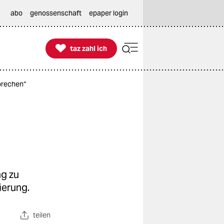
abo
genossenschaft
epaper login

taz zahl ich
taz zahl ich
rbrechen“
ng zu
ierung.
teilen