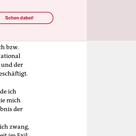
Schon dabei!
ch bzw.
National
) und der
schäftigt.
de ich
die mich
bnis der
ich zwang,
it im Exil