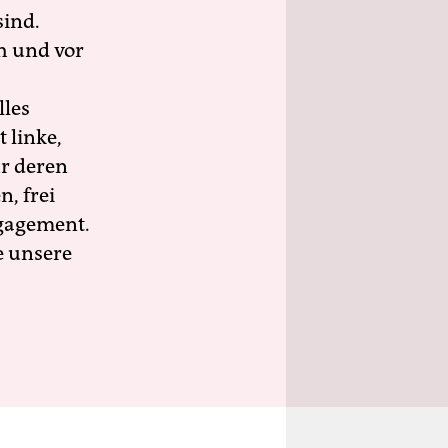
sind.
h und vor
lles
 linke,
ür deren
n, frei
ngagement.
e unsere