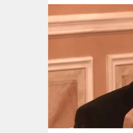
berlin
nord
wahrheit
verlag
verlag
veranstaltungen
shop
fragen & hilfe
unterstützen
abo
genossenschaft