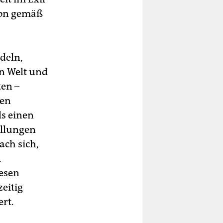
tion gemäß
deln,
n Welt und
ten –
den
s einen
üllungen
ach sich,
n
iesen
eitig
rt.