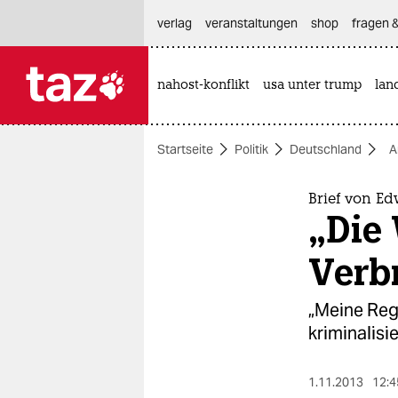
hautnavigation anspringen
hauptinhalt anspringen
footer anspringen
verlag
veranstaltungen
shop
fragen &
nahost-konflikt
usa unter trump
lan

taz zahl ich
taz zahl ich
Startseite
Politik
Deutschland
A
themen
politik
Brief von E
„Die 
öko
Verb
gesellschaft
„Meine Reg
kultur
kriminalisi
sport
1.11.2013
12:4