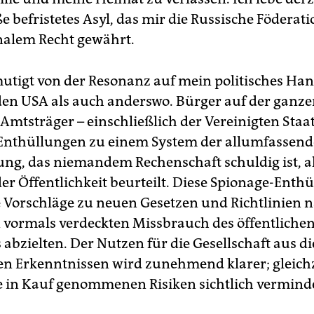
e befristetes Asyl, das mir die Russische Födera
nalem Recht gewährt.
mutigt von der Resonanz auf mein politisches Han
den USA als auch anderswo. Bürger auf der ganze
Amtsträger – einschließlich der Vereinigten Staa
Enthüllungen zu einem System der allumfassen
g, das niemandem Rechenschaft schuldig ist, al
der Öffentlichkeit beurteilt. Diese Spionage-Enth
e Vorschläge zu neuen Gesetzen und Richtlinien n
n vormals verdeckten Missbrauch des öffentliche
 abzielten. Der Nutzen für die Gesellschaft aus d
 Erkenntnissen wird zunehmend klarer; gleichz
 in Kauf genommenen Risiken sichtlich verminde