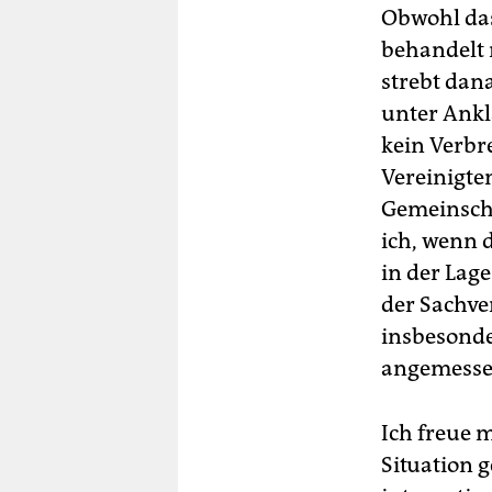
Obwohl das
behandelt 
strebt dan
unter Ankl
kein Verbre
Vereinigte
Gemeinscha
ich, wenn 
in der Lag
der Sachve
insbesonde
angemessen
Ich freue 
Situation 