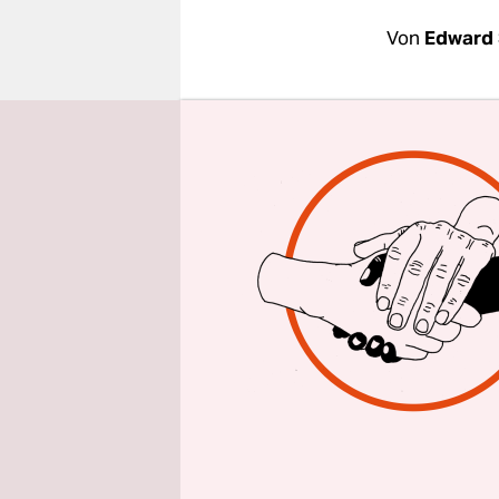
epaper login
Von
Edward
An die Zus
Ich wurde 
Massenübe