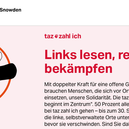
 Snowden
tändigen
taz
zahl ich

gebeten, Ihnen bezüglich Ihrer Untersuchung zu
Links lesen, r
rwachung zu schreiben.
bekämpfen
Mit doppelter Kraft für eine offene G
brauchen Menschen, die sich vor O
einsetzen, unsere Solidarität. Die ta
beginnt im Zentrum“. 50 Prozent a
bei taz zahl ich gehen – bis zum 30
die linke, selbstverwaltete Orte unte
bevor sie verschwinden. Sind Sie da