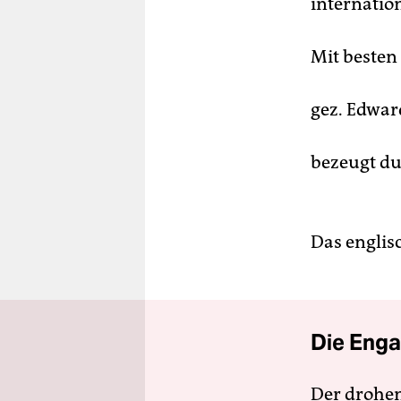
internatio
Mit beste
gez. Edwa
bezeugt du
Das englis
Die Enga
Der drohe