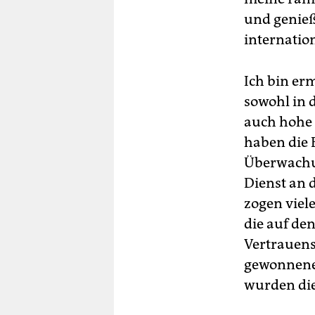
und genieß
internatio
Ich bin er
sowohl in 
auch hohe 
haben die 
Überwachun
Dienst an 
zogen viel
die auf de
Vertrauens
gewonnenen
wurden die