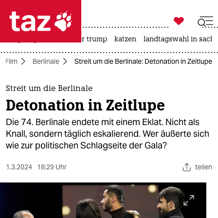

taz zahl ich
bergsteigen
usa unter trump
katzen
landtagswahl in sachs

taz zahl ich
Film
Berlinale
Streit um die Berlinale: Detonation in Zeitlupe
taz zahl ich
themen
Streit um die Berlinale
Detonation in Zeitlupe
politik
Die 74. Berlinale endete mit einem Eklat. Nicht als
öko
Knall, sondern täglich eskalierend. Wer äußerte sich
wie zur politischen Schlagseite der Gala?
gesellschaft
1.3.2024
18:29 Uhr
teilen
kultur
sport