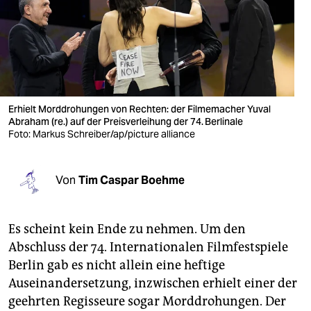
berlin
nord
wahrheit
verlag
Erhielt Morddrohungen von Rechten: der Filme­macher Yuval
verlag
Abraham (re.) auf der Preisver­leihung der 74. Berlinale
Foto: Markus Schreiber/ap/picture alliance
veranstaltungen
shop
Von
Tim Caspar Boehme
fragen & hilfe
Es scheint kein Ende zu nehmen. Um den
unterstützen
Abschluss der 74. Internationalen Filmfestspiele
abo
Berlin gab es nicht allein eine heftige
Auseinandersetzung, inzwischen erhielt einer der
genossenschaft
geehrten Regisseure sogar Morddrohungen. Der