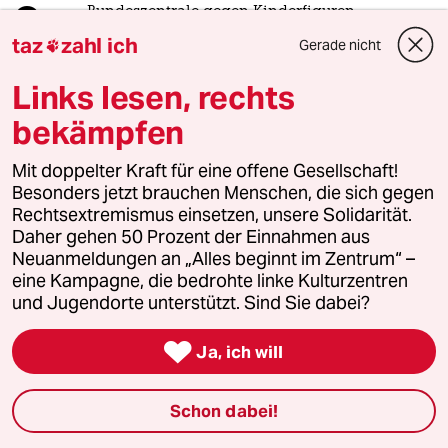
2
Bundeszentrale gegen Kinderfiguren
Benjamin, du lieber Anarchist
taz
zahl ich
Gerade nicht

Links lesen, rechts
bekämpfen
3
Rennradfahren in der Hitze
Ist das unsolidarisch?
Mit doppelter Kraft für eine offene Gesellschaft!
Besonders jetzt brauchen Menschen, die sich gegen
Rechtsextremismus einsetzen, unsere Solidarität.
Daher gehen 50 Prozent der Einnahmen aus
4
Streit um Rente mit 63
Neuanmeldungen an „Alles beginnt im Zentrum“ –
Passgenauer Populismus
eine Kampagne, die bedrohte linke Kulturzentren
und Jugendorte unterstützt. Sind Sie dabei?

5
Ja, ich will
Linken-Politikerin von Angern zur Rente
„Dem Kanzler ist der Osten egal“
Schon dabei!