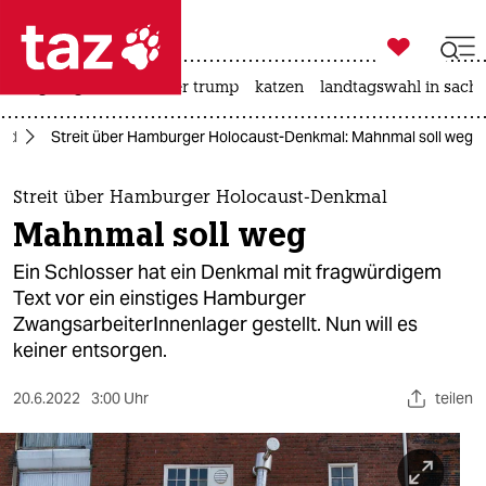

taz zahl ich
bergsteigen
usa unter trump
katzen
landtagswahl in sachs

taz zahl ich
ord
Streit über Hamburger Holocaust-Denkmal: Mahnmal soll weg
taz zahl ich
themen
Streit über Hamburger Holocaust-Denkmal
Mahnmal soll weg
politik
Ein Schlosser hat ein Denkmal mit fragwürdigem
öko
Text vor ein einstiges Hamburger
ZwangsarbeiterInnenlager gestellt. Nun will es
gesellschaft
keiner entsorgen.
kultur
20.6.2022
3:00 Uhr
teilen
sport