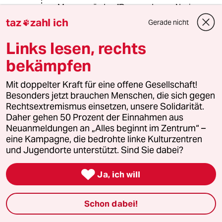
Massenmörder: "Das wurde von Nazi-
Akademikern geplant und mit Hilfe
taz
zahl ich
Gerade nicht

der Verwaltung ausgeführt. Es sind
und waren habgierige Agitatoren, die
Links lesen, rechts
ein ganzes Volk gegen eine
bekämpfen
Minderheit … aufgehetzt haben und
aufhetzen werden … Die alten und
neuen … Menschenschlächter … sind
Mit doppelter Kraft für eine offene Gesellschaft!
die Faulen, Arbeitsscheuen,
Besonders jetzt brauchen Menschen, die sich gegen
Habgierigen.“ (Zitat aus dem Artikel)
Rechtsextremismus einsetzen, unsere Solidarität.
Daher gehen 50 Prozent der Einnahmen aus
Falls Sie keiner der wenigen noch
Neuanmeldungen an „Alles beginnt im Zentrum“ –
lebenden nationalsozialistischen
eine Kampagne, die bedrohte linke Kulturzentren
Massenmörder sind, verstehe ich
und Jugendorte unterstützt. Sind Sie dabei?
nicht, wie Sie das Kunststück
fertigbringen, sich gemeint zu fühlen.

Ja, ich will
Wenn sie hingegen einer von denen
sind, passt's doch wunderbar und Sie
Schon dabei!
haben keinen Grund zum Jammern.