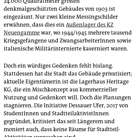
24.000 Quadratmeter großen
epaper login
denkmalgeschützten Gebäudes von 1903 ist
eingezäunt. Nur zwei kleine Messingschilder
erwähnen, dass dies ein
Außenlager des KZ
Neuengamme
war, wo 1944/1945 mehrere tausend
Kriegsgefangene und ZwangsarbeiterInnen sowie
italienische Militär­internierte kaserniert waren.
Doch ein würdiges Gedenken fehlt bislang.
Stattdessen hat die Stadt das Gebäude privatisiert;
aktuelle Eigentümerin ist die Lagerhaus Heritage
KG, die ein Mischkonzept aus kommerzieller
Nutzung und Gedenkort will. Doch die Planungen
stagnieren. Die Initiative Dessauer Ufer, 2017 von
StudentInnen und StadtteilaktivistInnen
gegründet, kritisiert das seit Längerem und
moniert auch, dass keine Räume für Stadtteil-