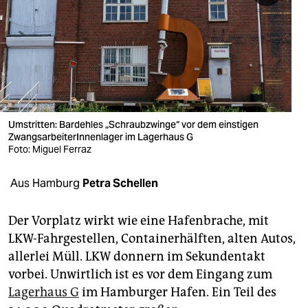
berlin
nord
wahrheit
verlag
verlag
Umstritten: Bardehles „Schraubzwinge“ vor dem einstigen
ZwangsarbeiterInnenlager im Lagerhaus G
veranstaltungen
Foto: Miguel Ferraz
shop
Aus Hamburg
Petra Schellen
fragen & hilfe
Der Vorplatz wirkt wie eine Hafenbrache, mit
unterstützen
LKW-Fahrgestellen, Containerhälften, alten Autos,
allerlei Müll. LKW donnern im Sekundentakt
abo
vorbei. Unwirtlich ist es vor dem Eingang zum
genossenschaft
Lagerhaus G
im Hamburger Hafen. Ein Teil des