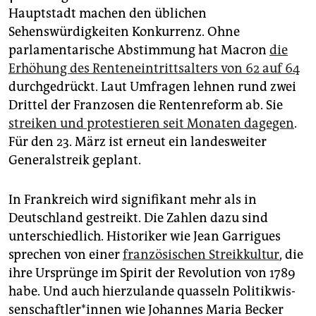
epaper login
Hauptstadt machen den üblichen
Sehenswürdigkeiten Konkurrenz. Ohne
parlamentarische Abstimmung hat Macron
die
Erhöhung des Renteneintrittsalters von 62 auf 64
durchgedrückt. Laut Umfragen lehnen rund zwei
Drittel der Franzosen die Rentenreform ab. Sie
streiken und protestieren seit Monaten dagegen
.
Für den 23. März ist erneut ein landesweiter
Generalstreik geplant.
In Frankreich wird signifikant mehr als in
Deutschland gestreikt. Die Zahlen dazu sind
unterschiedlich. Historiker wie Jean Garrigues
sprechen von einer
französischen Streikkultur
, die
ihre Ursprünge im Spirit der Revolution von 1789
habe. Und auch hierzulande quasseln Po­li­tik­wis­
sen­schaft­le­r*in­nen wie Johannes Maria Becker