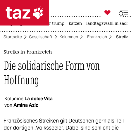

taz zahl ich
bergsteigen
usa unter trump
katzen
landtagswahl in sachs

taz zahl ich
Startseite
Gesellschaft
Kolumnen
Frankreich
Streiks 
taz zahl ich
themen
Streiks in Frankreich
Die solidarische Form von
politik
Hoffnung
öko
gesellschaft
Kolumne
La dolce Vita
kultur
von
Amina Aziz
sport
Französisches Streiken gilt Deutschen gern als Teil
der dortigen „Volksseele“. Dabei sind schlicht die