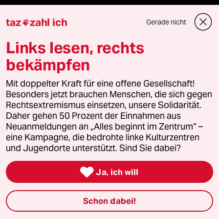
Verlag
taz
zahl ich
Gerade nicht

Links lesen, rechts
Aktuelles
bekämpfen
Hausblog
Mit doppelter Kraft für eine offene Gesellschaft!
Die Seitenwende
Besonders jetzt brauchen Menschen, die sich gegen
Rechtsextremismus einsetzen, unsere Solidarität.
Daher gehen 50 Prozent der Einnahmen aus
Stellen
Neuanmeldungen an „Alles beginnt im Zentrum“ –
eine Kampagne, die bedrohte linke Kulturzentren
Presse
und Jugendorte unterstützt. Sind Sie dabei?

Ja, ich will
Unterstützen
Schon dabei!
abo