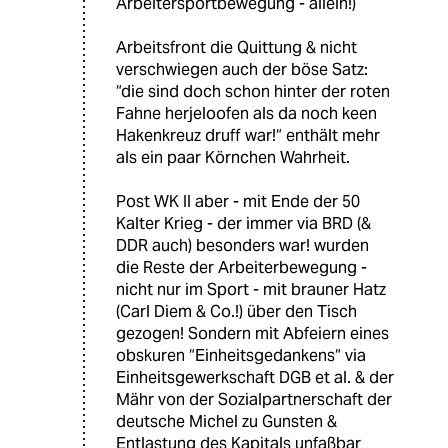
Arbeitersportbewegung - allein!)
Arbeitsfront die Quittung & nicht
verschwiegen auch der böse Satz:
“die sind doch schon hinter der roten
Fahne herjeloofen als da noch keen
Hakenkreuz druff war!“ enthält mehr
als ein paar Körnchen Wahrheit.
Post WK II aber - mit Ende der 50
Kalter Krieg - der immer via BRD (&
DDR auch) besonders war! wurden
die Reste der Arbeiterbewegung -
nicht nur im Sport - mit brauner Hatz
(Carl Diem & Co.!) über den Tisch
gezogen! Sondern mit Abfeiern eines
obskuren “Einheitsgedankens“ via
Einheitsgewerkschaft DGB et al. & der
Mähr von der Sozialpartnerschaft der
deutsche Michel zu Gunsten &
Entlastung des Kapitals unfaßbar