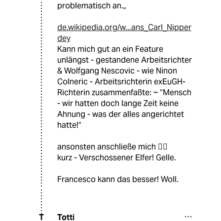
problematisch an.„
de.wikipedia.org/w...ans_Carl_Nipper
dey
Kann mich gut an ein Feature
unlängst - gestandene Arbeitsrichter
& Wolfgang Nescovic - wie Ninon
Colneric - Arbeitsrichterin exEuGH-
Richterin zusammenfaßte: ~ “Mensch
- wir hatten doch lange Zeit keine
Ahnung - was der alles angerichtet
hatte!“
ansonsten anschließe mich 🏴‍☠️
kurz - Verschossener Elfer! Gelle.
Francesco kann das besser! Woll.
Totti
T