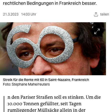
berlin
rechtlichen Bedingungen in Frankreich besser.
nord
21.3.2023
14:03 Uhr
teilen
wahrheit
verlag
verlag
veranstaltungen
shop
fragen & hilfe
Streik für die Rente mit 60 in Saint-Nazaire, Frankreich
unterstützen
Foto: Stephane Mahe/reuters
I
abo
n den Pariser Straßen soll es stinken. Um die
genossenschaft
10.000 Tonnen gefüllter, seit Tagen
rumliegender Müllsäcke allein in der