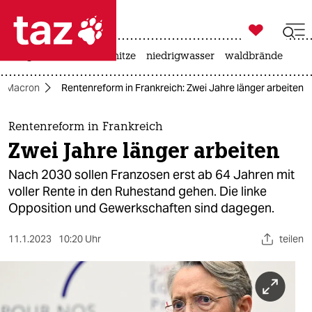

taz zahl ich
krieg in der ukraine
hitze
niedrigwasser
waldbrände

taz zahl ich
l Macron
Rentenreform in Frankreich: Zwei Jahre länger arbeiten
taz zahl ich
themen
Rentenreform in Frankreich
Zwei Jahre länger arbeiten
politik
Nach 2030 sollen Fran­zo­sen erst ab 64 Jahren mit
öko
voller Rente in den Ruhestand gehen. Die linke
Opposition und Gewerkschaften sind dagegen.
gesellschaft
11.1.2023
10:20 Uhr
teilen
kultur
sport