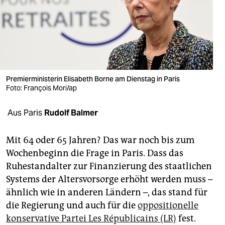
berlin
nord
wahrheit
verlag
Premierministerin Elisabeth Borne am Dienstag in Paris
verlag
Foto: François Mori/ap
veranstaltungen
Aus Paris
Rudolf Balmer
shop
Mit 64 oder 65 Jahren? Das war noch bis zum
fragen & hilfe
Wochenbeginn die Frage in Paris. Dass das
Ruhestandalter zur Finanzierung des staatlichen
unterstützen
Systems der Altersvorsorge erhöht werden muss –
abo
ähnlich wie in anderen Ländern –, das stand für
die Regierung und auch für die
oppositionelle
genossenschaft
konservative Partei Les Républicains (LR)
fest.