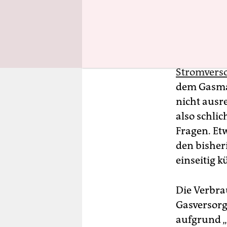
gekündi
Hunderttau
Jahresende
Stromverso
dem Gasmar
nicht ausr
also schlic
Fragen. Et
den bisher
einseitig k
Die Verbra
Gasversorg
aufgrund „