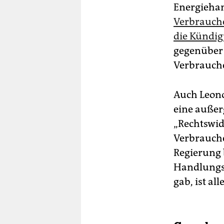
Energiehan
Verbrauche
die Kündig
gegenüber 
Verbrauche
Auch Leon
eine außerg
„Rechtswid
Verbrauche
Regierung 
Handlungsb
gab, ist al