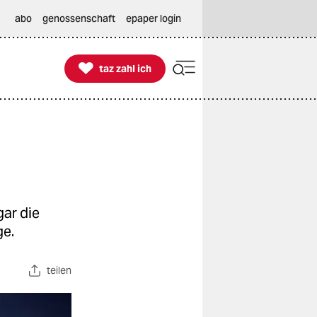
abo
genossenschaft
epaper login

taz zahl ich
taz zahl ich
gar die
ge.
teilen