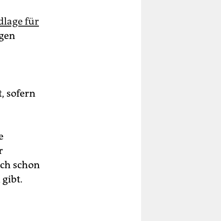
dlage für
gen
, sofern
e
r
uch schon
 gibt.