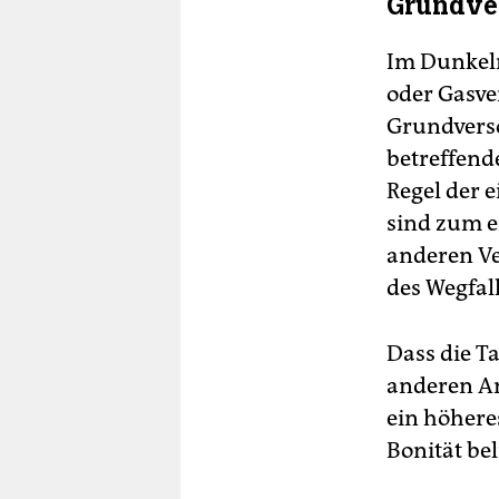
Grundver
Im Dunkeln
oder Gasve
Grundverso
betreffende
Regel der 
sind zum e
anderen Ve
des Wegfall
Dass die T
anderen An
ein höheres
Bonität be