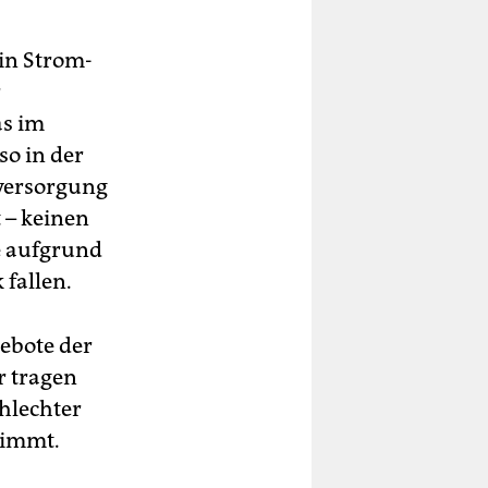
in Strom-
r
as im
so in der
dversorgung
 – keinen
e aufgrund
 fallen.
gebote der
r tragen
chlechter
nimmt.