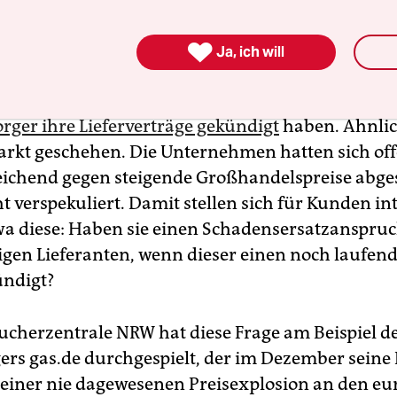
gt

Ja, ich will
sende Haushalte dürften betroffen sein, weil bis
 laut
Bundesnetzagentur deutschlandweit minde
rger ihre Lieferverträge gekündigt
haben. Ähnlich
kt geschehen. Die Unternehmen hatten sich of
eichend gegen steigende Großhandelspreise abges
ht verspekuliert. Damit stellen sich für Kunden in
wa diese: Haben sie einen Schadensersatzanspru
igen Lieferanten, wenn dieser einen noch laufen
ündigt?
ucherzentrale NRW hat diese Frage am Beispiel d
ers gas.de durchgespielt, der im Dezember seine
einer nie dagewesenen Preisexplosion an den eu