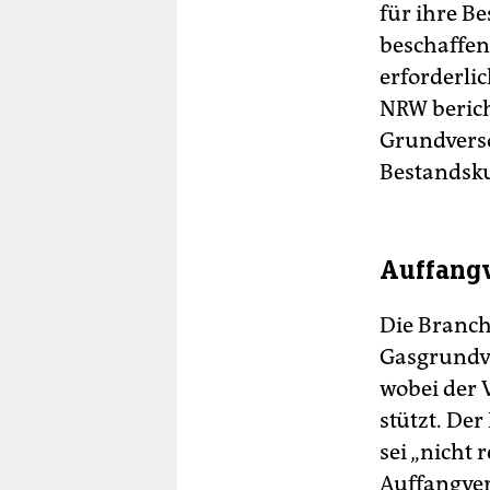
für ihre B
beschaffen
erforderli
NRW berich
Grundverso
Bestandsk
Auffangv
Die Branch
Gasgrundve
wobei der 
stützt. De
sei „nicht 
Auffangver