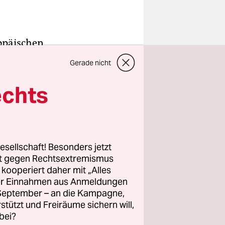
opäischen
Folgen:
Gerade nicht
e oft
nen. Einige
echts
n derzeit
ft einen
lichen
orgen, sind
esellschaft! Besonders jetzt
rt gegen Rechtsextremismus
z kooperiert daher mit „Alles
ller Einnahmen aus Anmeldungen
. September – an die Kampagne,
rstützt und Freiräume sichern will,
bei?