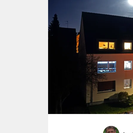
berlin
nord
wahrheit
verlag
verlag
veranstaltungen
shop
fragen & hilfe
unterstützen
abo
genossenschaft