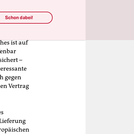
Schon dabei!
stens 38
es ist auf
fenbar
ichert –
teressante
ch gegen
den Vertrag
es
 Lieferung
ropäischen