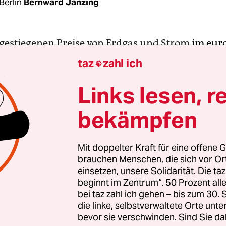
Berlin
Bernward Janzing
 gestiegenen Preise von Erdgas und Strom
im eur
 haben für Verbraucher bislang nicht gekannte 
taz
zahl ich

rger Verträge kündigen, bekommen die Haushalt
chlussvertrag mehr mit vergleichbaren Konditio
Links lesen, r
aben den Abschluss von Verträgen mit Neukunde
bekämpfen
ich eingestellt, andere erheben von Neukunden o
ufschlag im Vergleich zu Bestandskunden. Die ört
rger, die verpflichtet sind, jeden Kunden zu vers
Mit doppelter Kraft für eine offene G
brauchen Menschen, die sich vor O
t teurer.
einsetzen, unsere Solidarität. Die ta
beginnt im Zentrum“. 50 Prozent a
bei taz zahl ich gehen – bis zum 30
ns 38 Stromversorger
die linke, selbstverwaltete Orte unte
re Lieferverträge
bevor sie verschwinden. Sind Sie da