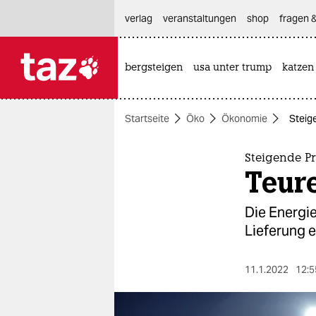
hautnavigation anspringen
hauptinhalt anspringen
footer anspringen
verlag
veranstaltungen
shop
fragen &
bergsteigen
usa unter trump
katzen

taz zahl ich
taz zahl ich
Startseite
Öko
Ökonomie
Steig
themen
politik
Steigende P
Teure
öko
Die Energie
gesellschaft
Lieferung e
kultur
11.1.2022
12:5
sport