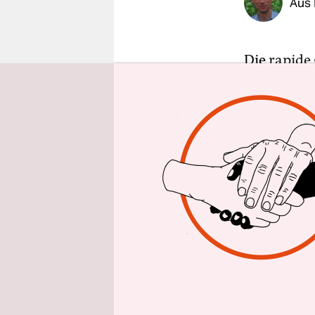
Aus 
epaper login
Die
rapide
Großhandel
Wenn Verso
keinen Ans
Anbieter h
grundsätzl
saftigen A
Grundverso
ohnehin of
Mindeste

haben ih