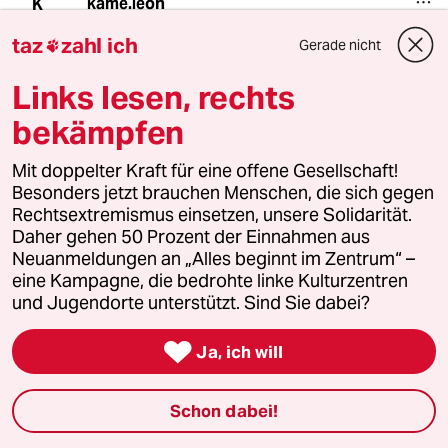
kame.leon
K
14.07.2020
,
11:18 Uhr
taz
zahl ich
Gerade nicht

Das ist in §43 JGG geregelt:
Links lesen, rechts
(1)Nach Einleitung des Verfahrens sollen so
bekämpfen
bald wie möglich die Lebens- und
Familienverhältnisse, der Werdegang, das
bisherige Verhalten des Beschuldigten und alle
Mit doppelter Kraft für eine offene Gesellschaft!
übrigen Umstände ermittelt werden, die zur
Besonders jetzt brauchen Menschen, die sich gegen
Beurteilung seiner seelischen, geistigen und
Rechtsextremismus einsetzen, unsere Solidarität.
charakterlichen Eigenart dienen können. Der
Daher gehen 50 Prozent der Einnahmen aus
Erziehungsberechtigte und der gesetzliche
Neuanmeldungen an „Alles beginnt im Zentrum“ –
Vertreter, die Schule und der Ausbildende
eine Kampagne, die bedrohte linke Kulturzentren
sollen, soweit möglich, gehört werden. Die
und Jugendorte unterstützt. Sind Sie dabei?
Anhörung der Schule oder des Ausbildenden
unterbleibt, wenn der Jugendliche davon

Ja, ich will
unerwünschte Nachteile, namentlich den
Verlust seines Ausbildungs- oder
Arbeitsplatzes, zu besorgen hätte.
Schon dabei!
Die erhobenen Daten werden dann an die