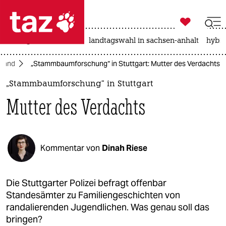

taz zahl ich
niedrigwasser
rente
landtagswahl in sachsen-anhalt
hybri

taz zahl ich
hland
„Stammbaumforschung“ in Stuttgart: Mutter des Verdachts
taz zahl ich
„Stammbaumforschung“ in Stuttgart
themen
Mutter des Verdachts
politik
öko
Kommentar von
Dinah Riese
gesellschaft
kultur
Die Stuttgarter Polizei befragt offenbar
Standesämter zu Familiengeschichten von
sport
randalierenden Jugendlichen. Was genau soll das
bringen?