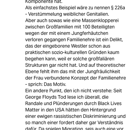
Komponente hat.
Als einfachstes Beispiel wäre zu nennen § 226a
- Verstümmelung weiblicher Genitalien.
Aber auch sowas wie eine Massenklopperei
zwischen Großfamilien mit 100 Beteiligten
wegen der mit einem Jungferhäutchen
verloren gegangen Familienehre ist ein Delikt,
das der eingeborene Westler schon aus
praktischen sozio-kulturellen Gründen kaum
begehen kann, weil er solche großfaliären
Strukturen gar nicht hat. Und auf theoretischer
Ebene fehlt ihm das mit der Jungfräulichkeit
der Frau verbundene Konzept der Familienehre
- sprich: Das Motiv.
Ein andere Punkt, den ich nicht verstehe: Seit
George Floyds Tod lese ich überall, die
Randale und Plünderungen durch Black Lives
Matter in den USA hätten den Hintergrund
einer ewigen rassistischen Diskriminierung und
so manch einer fordert daher gar Verständnis
dafür. Da spielen Migration, seis auch eine vor