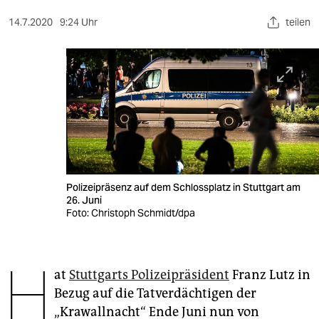
berlin
14.7.2020
9:24 Uhr
teilen
nord
wahrheit
verlag
verlag
veranstaltungen
shop
Polizeipräsenz auf dem Schlossplatz in Stuttgart am
26. Juni
fragen & hilfe
Foto: Christoph Schmidt/dpa
unterstützen
H
abo
at
Stuttgarts Polizeipräsident
Franz Lutz in
Bezug auf die Tatverdächtigen der
genossenschaft
„Krawallnacht“ Ende Juni nun von