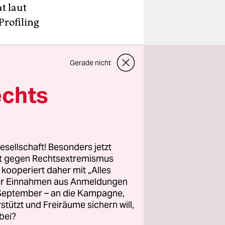
t laut
Profiling
che Studie
Gerade nicht
lgemeine
er der
echts
ie es in
kommen
esellschaft! Besonders jetzt
m
rt gegen Rechtsextremismus
chend
z kooperiert daher mit „Alles
ller Einnahmen aus Anmeldungen
. September – an die Kampagne,
rstützt und Freiräume sichern will,
bei?