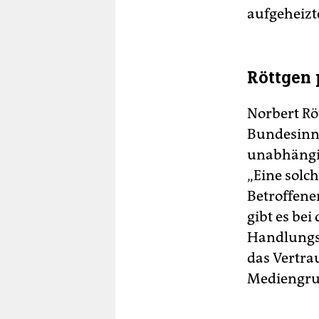
aufgeheizt
Röttgen 
Norbert Rö
Bundesinne
unabhängig
„Eine solc
Betroffene
gibt es bei
Handlungsbe
das Vertrau
Mediengru