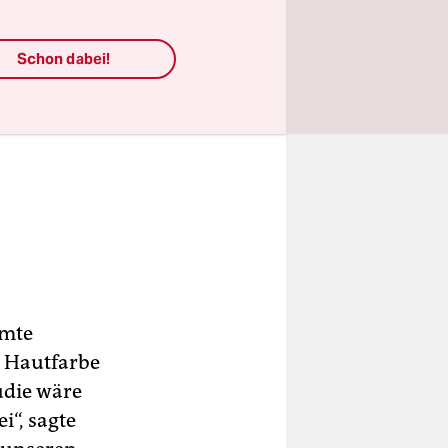
Schon dabei!
amte
 Hautfarbe
udie wäre
i“, sagte