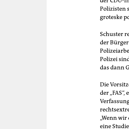
der CDU-In
Polizisten 
groteske p
Schuster re
der Bürger
Polizeiarb
Polizei sin
das dann G
Die Vorsit
der „FAS“, 
Verfassung
rechtsextr
„Wenn wir 
eine Studie