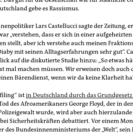
utschland gebe es Rassismus.
enpolitiker Lars Castellucci sagte der Zeitung, e
ar „verstehen, dass er sich in einer aufgeheizten
ten stellt, aber ich verstehe auch meinen Fraktion
aby mit seinen Alltagserfahrungen sehr gut“. Ca
lick auf die diskutierte Studie hinzu: „So etwas h
st mal machen müssen. Wir erweisen doch auch 
 einen Bärendienst, wenn wir da keine Klarheit h
filing“ ist
in Deutschland durch das Grundgesetz
od des Afroamerikaners George Floyd, der in de
Polizeigewalt wurde, wird aber auch hierzulande
bei Sicherheitskräften debattiert. Vor einem Mon
er des Bundesinnenministeriums der „Welt“, sein 