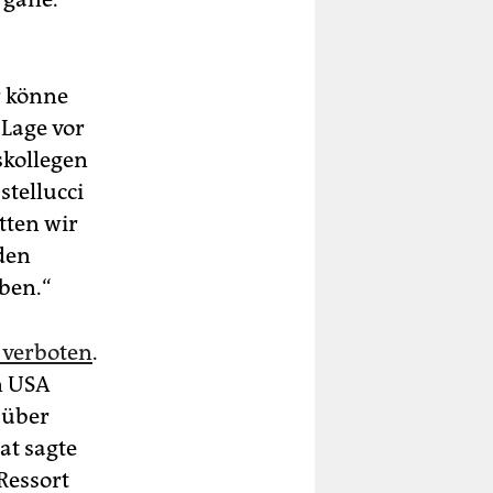
r könne
 Lage vor
skollegen
stellucci
ätten wir
den
aben.“
 verboten
.
n USA
 über
at sagte
Ressort