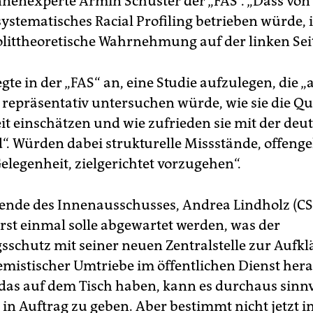
nenexperte Armin Schuster der „FAS“. „Dass von
systematisches Racial Profiling betrieben würde, i
olittheoretische Wahrnehmung auf der linken Sei
gte in der „FAS“ an, eine Studie aufzulegen, die „
 repräsentativ untersuchen würde, wie sie die Qua
eit einschätzen und wie zufrieden sie mit der deu
d“. Würden dabei strukturelle Missstände, offengel
elegenheit, zielgerichtet vorzugehen“.
zende des Innenausschusses, Andrea Lindholz (CS
erst einmal solle abgewartet werden, was der
sschutz mit seiner neuen Zentralstelle zur Aufk
emistischer Umtriebe im öffentlichen Dienst hera
das auf dem Tisch haben, kann es durchaus sinnvo
 in Auftrag zu geben. Aber bestimmt nicht jetzt in