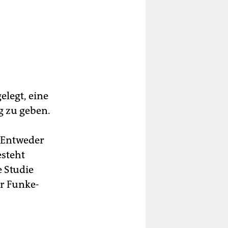
legt, eine
g zu geben.
: Entweder
esteht
e Studie
er Funke-