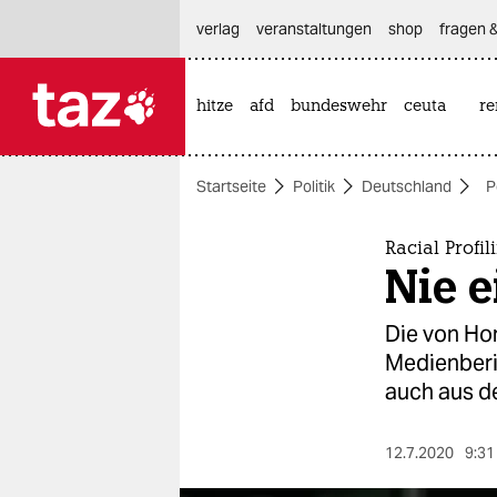
hautnavigation anspringen
hauptinhalt anspringen
footer anspringen
verlag
veranstaltungen
shop
fragen &
hitze
afd
bundeswehr
ceuta
re

taz zahl ich
taz zahl ich
Startseite
Politik
Deutschland
P
themen
politik
Racial Profil
Nie e
öko
Die von Ho
gesellschaft
Medienberic
auch aus d
kultur
sport
12.7.2020
9:31