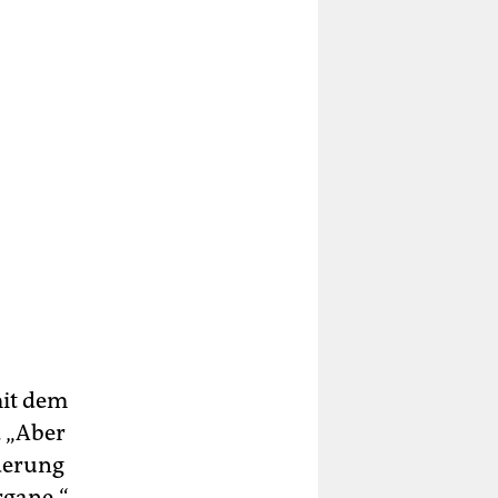
mit dem
. „Aber
derung
Organe.“