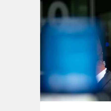
berlin
nord
wahrheit
verlag
verlag
veranstaltungen
shop
fragen & hilfe
unterstützen
abo
genossenschaft