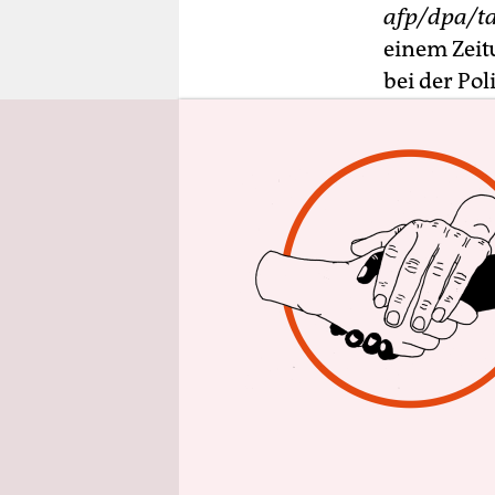
epaper login
afp/dpa/t
einem Zeit
bei der Pol
Innenaussc
nie habe v
Sonntagsz
großen Koa
seinem Mi
können.
Mitte Juni
vergangen
abgeblase