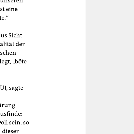
 unseren
st eine
te.“
aus Sicht
lität der
tschen
egt, „böte
U), sagte
lärung
usfinde:
ll sein, so
 dieser