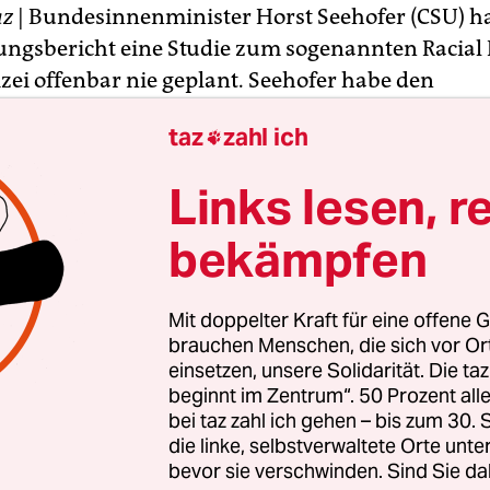
az
| Bundesinnenminister Horst Seehofer (CSU) ha
ungsbericht eine Studie zum sogenannten Racial 
izei offenbar nie geplant. Seehofer habe den
huss des Bundestags informiert, dass er eine sol
taz
zahl ich

eranlassen wollen,
berichtete die „Frankfurter Al
eitung“
unter Berufung auf mehrere Innenpolitik
Links lesen, r
lition. Er versuche gerade herauszubekommen, w
nisterium zu einer solchen Ankündigung habe 
bekämpfen
Mit doppelter Kraft für eine offene G
 hatte das Ministerium die Studie angekündigt.
A
brauchen Menschen, die sich vor O
en Wochenende hatte Seehofer sie dann überras
einsetzen, unsere Solidarität. Die ta
beginnt im Zentrum“. 50 Prozent a
n
und dafür
heftige Kritik geerntet
.
bei taz zahl ich gehen – bis zum 30
die linke, selbstverwaltete Orte unte
bevor sie verschwinden. Sind Sie da