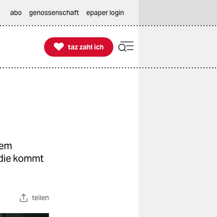
abo
genossenschaft
epaper login

taz zahl ich
taz zahl ich
nem
udie kommt
teilen