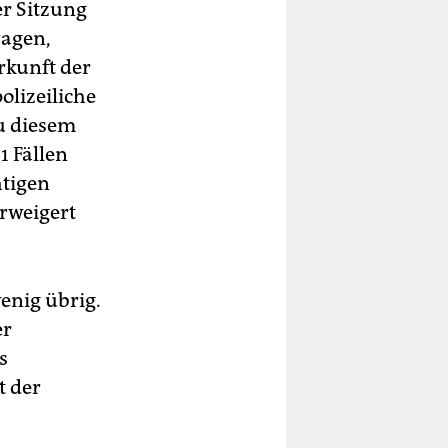
er Sitzung
ragen,
rkunft der
polizeiliche
u diesem
1 Fällen
htigen
erweigert
enig übrig.
er
s
t der