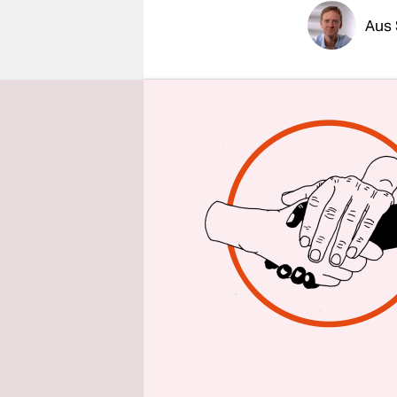
epaper login
Aus 
Die Diskus
den mutmaß
Gestern ve
Stadtratss
Donnerstag.
Polizeipräs
Stattdesse
verbreitet 
„Stammbau
Wochenend
findet sic