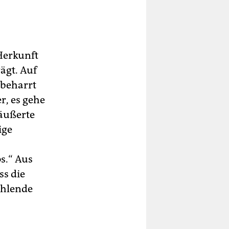
 Herkunft
ägt. Auf
 beharrt
r, es gehe
 äußerte
ige
s.“ Aus
ss die
ehlende