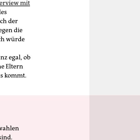
erview mit
les
uch der
egen die
Ich würde
nz egal, ob
e Eltern
uns kommt.
wahlen
sind.