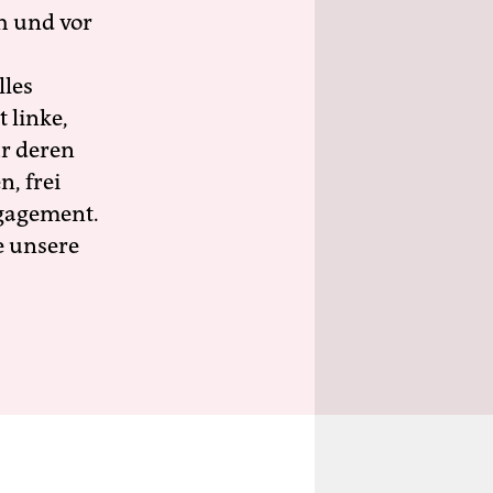
h und vor
lles
 linke,
ür deren
n, frei
ngagement.
e unsere