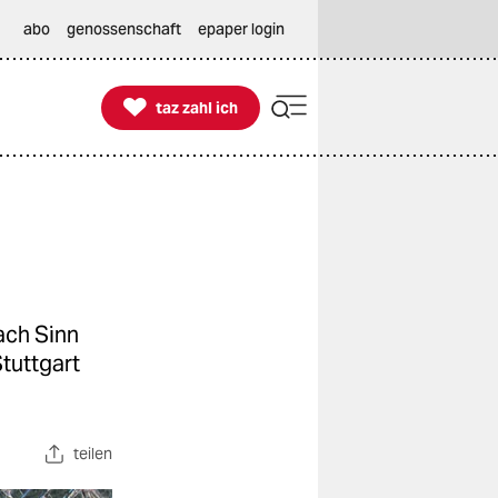
abo
genossenschaft
epaper login

taz zahl ich
taz zahl ich
g
nach Sinn
tuttgart
teilen