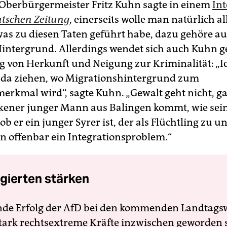
Oberbürgermeister Fritz Kuhn sagte in einem
Int
tschen Zeitung
, einerseits wolle man natürlich al
was zu diesen Taten geführt habe, dazu gehöre a
Hintergrund. Allerdings wendet sich auch Kuhn g
 von Herkunft und Neigung zur Kriminalität: „
 da ziehen, wo Migrationshintergrund zum
erkmal wird“, sagte Kuhn. „Gewalt geht nicht, ga
kener junger Mann aus Balingen kommt, wie sein
ob er ein junger Syrer ist, der als Flüchtling zu 
n offenbar ein Integrationsproblem.“
gierten stärken
nde Erfolg der AfD bei den kommenden Landtags
 stark rechtsextreme Kräfte inzwischen geworden 