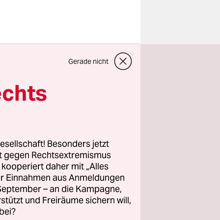
olizei bei
Gerade nicht
 weiter.
otokoll
der
echts
nen
esellschaft! Besonders jetzt
cebook
rt gegen Rechtsextremismus
z kooperiert daher mit „Alles
ller Einnahmen aus Anmeldungen
. September – an die Kampagne,
tokoll
rstützt und Freiräume sichern will,
bei?