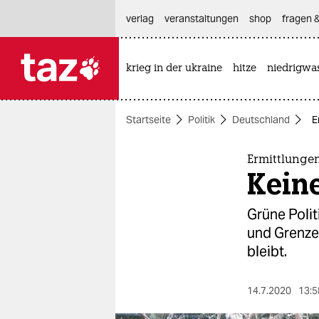
hautnavigation anspringen
hauptinhalt anspringen
footer anspringen
verlag
veranstaltungen
shop
fragen &
krieg in der ukraine
hitze
niedrigwa

taz zahl ich
taz zahl ich
Startseite
Politik
Deutschland
E
themen
politik
Ermittlungen
Kein
öko
Grüne Polit
gesellschaft
und Grenze
bleibt.
kultur
sport
14.7.2020
13:5