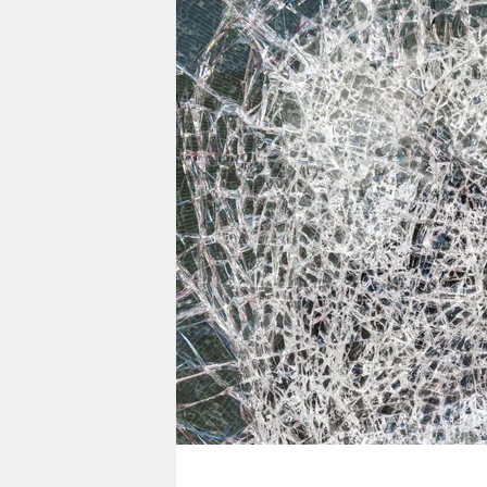
berlin
nord
wahrheit
verlag
verlag
veranstaltungen
shop
fragen & hilfe
unterstützen
abo
genossenschaft