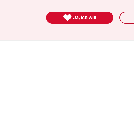
identen, die Polizei ermittle „über drei Generati
herkommen“.

Ja, ich will