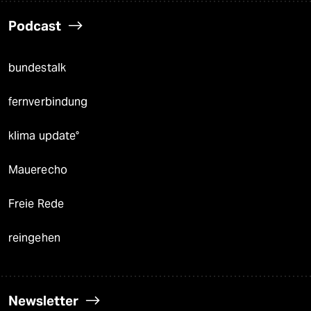
Podcast
bundestalk
fernverbindung
klima update°
Mauerecho
Freie Rede
reingehen
Newsletter