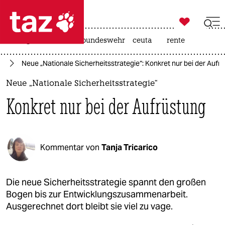

taz zahl ich
niedrigwasser
afd
bundeswehr
ceuta
rente

taz zahl ich
hr
Neue „Nationale Sicherheitsstrategie“: Konkret nur bei der Aufr
taz zahl ich
Neue „Nationale Sicherheitsstrategie“
themen
Konkret nur bei der Aufrüstung
politik
öko
Kommentar von
Tanja Tricarico
gesellschaft
kultur
Die neue Sicherheitsstrategie spannt den großen
Bogen bis zur Entwicklungszusammenarbeit.
sport
Ausgerechnet dort bleibt sie viel zu vage.