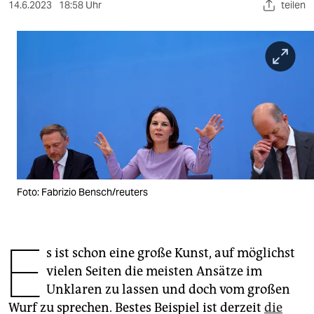
berlin
14.6.2023
18:58 Uhr
teilen
nord
wahrheit
verlag
verlag
veranstaltungen
shop
Foto: Fabrizio Bensch/reuters
fragen & hilfe
unterstützen
E
s ist schon eine große Kunst, auf möglichst
abo
vielen Seiten die meisten Ansätze im
Unklaren zu lassen und doch vom großen
genossenschaft
Wurf zu sprechen. Bestes Beispiel ist derzeit
die