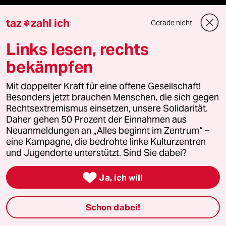
taz
zahl ich
Vergangene
Gerade nicht

Links lesen, rechts
taz lab 2027
bekämpfen
Mit doppelter Kraft für eine offene Gesellschaft!
Mehr taz Lesestoff
Besonders jetzt brauchen Menschen, die sich gegen
Rechtsextremismus einsetzen, unsere Solidarität.
Daher gehen 50 Prozent der Einnahmen aus
taz Blogs
Neuanmeldungen an „Alles beginnt im Zentrum“ –
eine Kampagne, die bedrohte linke Kulturzentren
taz FUTURZWEI
und Jugendorte unterstützt. Sind Sie dabei?
Le Monde diplomatique

Ja, ich will
taz Archiv
Schon dabei!