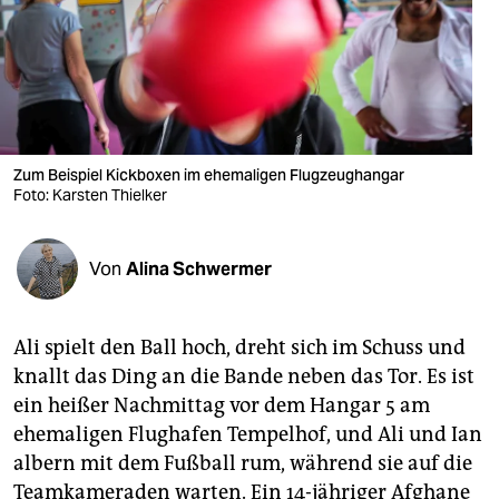
berlin
nord
wahrheit
verlag
Zum Beispiel Kickboxen im ehemaligen Flugzeughangar
verlag
Foto: Karsten Thielker
veranstaltungen
Von
Alina Schwermer
shop
fragen & hilfe
Ali spielt den Ball hoch, dreht sich im Schuss und
unterstützen
knallt das Ding an die Bande neben das Tor. Es ist
ein heißer Nachmittag vor dem Hangar 5 am
abo
ehemaligen Flughafen Tempelhof, und Ali und Ian
genossenschaft
albern mit dem Fußball rum, während sie auf die
Teamkameraden warten. Ein 14-jähriger Afghane