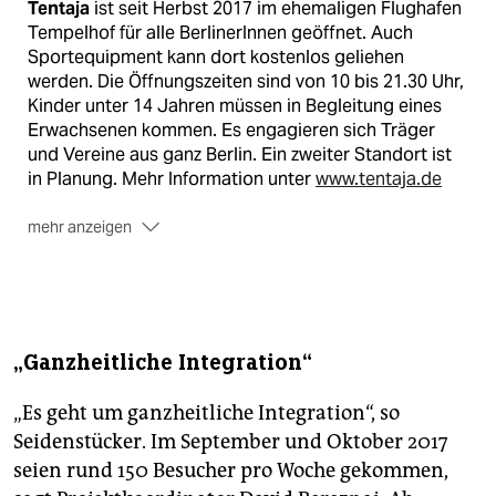
Tentaja
ist seit Herbst 2017 im ehemaligen Flughafen
Tempelhof für alle BerlinerInnen geöffnet. Auch
Sportequipment kann dort kostenlos geliehen
werden. Die Öffnungszeiten sind von 10 bis 21.30 Uhr,
Kinder unter 14 Jahren müssen in Begleitung eines
Erwachsenen kommen. Es engagieren sich Träger
und Vereine aus ganz Berlin. Ein zweiter Standort ist
in Planung. Mehr Information unter
www.tentaja.de
mehr anzeigen
Die Rheinflanke
ist ein Träger für mobile
Jugendarbeit und Flüchtlingshilfe mit neun
Standorten in ganz Deutschland. Ziel ist ganzheitliche
Integra­tion durch Sport. Die
RheinFlanke
gGmbH
wurde 2006 in Köln gegründet.
(asc)
„Ganzheitliche Integration“
„Es geht um ganzheitliche Integration“, so
Seidenstücker. Im September und Oktober 2017
seien rund 150 Besucher pro Woche gekommen,