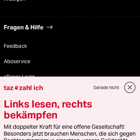
Fragen & Hilfe
Feedback
Aboservice
ePaper Login
taz
zahl ich
Gerade nicht

Downloads für Abonnierende
Links lesen, rechts
bekämpfen
© 2026 taz Verlags und Vertriebs GmbH
Alle Rechte vorbehalten. Bei rechtlichen Fragen oder für Genehmigungen
Mit doppelter Kraft für eine offene Gesellschaft!
wenden Sie sich bitte an
lizenzen@taz.de
Besonders jetzt brauchen Menschen, die sich gegen