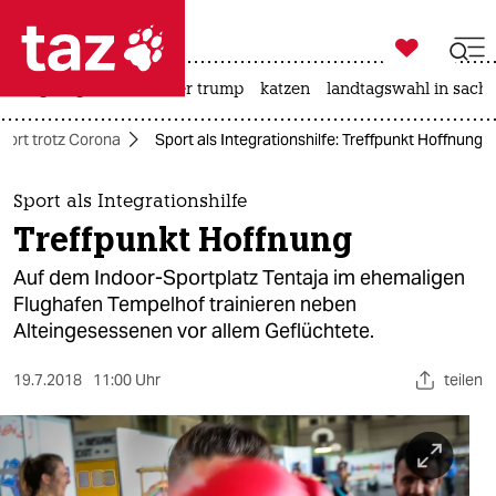

taz zahl ich
bergsteigen
usa unter trump
katzen
landtagswahl in sachs

taz zahl ich
port trotz Corona
Sport als Integrationshilfe: Treffpunkt Hoffnung
taz zahl ich
themen
Sport als Integrationshilfe
Treffpunkt Hoffnung
politik
Auf dem Indoor-Sportplatz Tentaja im ehemaligen
öko
Flughafen Tempelhof trainieren neben
Alteingesessenen vor allem Geflüchtete.
gesellschaft
19.7.2018
11:00 Uhr
teilen
kultur
sport