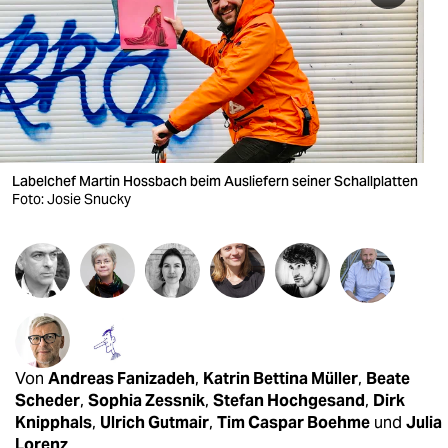
berlin
nord
wahrheit
verlag
verlag
Labelchef Martin Hossbach beim Ausliefern seiner Schallplatten
Foto: Josie Snucky
veranstaltungen
shop
fragen & hilfe
unterstützen
abo
Von
Andreas Fanizadeh
,
Katrin Bettina Müller
,
Beate
Scheder
,
Sophia Zessnik
,
Stefan Hochgesand
,
Dirk
genossenschaft
Knipphals
,
Ulrich Gutmair
,
Tim Caspar Boehme
und
Julia
Lorenz