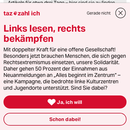
Artikeln für etwa drei Tage –
hier sind sie zu finden
.
taz
zahl ich
Gerade nicht

Links lesen, rechts
meistkommentiert
bekämpfen
1
Krise der Demokratie
Mit doppelter Kraft für eine offene Gesellschaft!
AfD-Wählen als Triebabfuhr
Besonders jetzt brauchen Menschen, die sich gegen
Rechtsextremismus einsetzen, unsere Solidarität.
Daher gehen 50 Prozent der Einnahmen aus
Neuanmeldungen an „Alles beginnt im Zentrum“ –
2
Zivildienst
eine Kampagne, die bedrohte linke Kulturzentren
Zwangsdienst als Randnotiz
und Jugendorte unterstützt. Sind Sie dabei?

Ja, ich will
3
FDP-Chef Kubicki über seine Partei
Schon dabei!
„Wie Sie sehen, lebe ich“