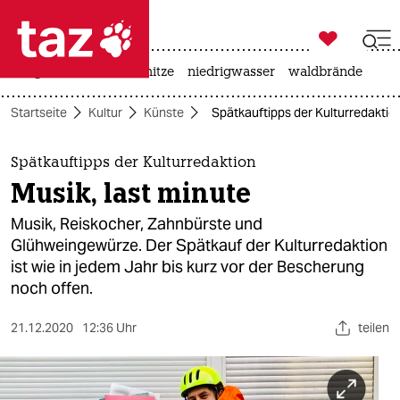

taz zahl ich
krieg in der ukraine
hitze
niedrigwasser
waldbrände

taz zahl ich
Startseite
Kultur
Künste
Spätkauftipps der Kulturredaktion
taz zahl ich
themen
Spätkauftipps der Kulturredaktion
Musik, last minute
politik
Musik, Reiskocher, Zahnbürste und
öko
Glühweingewürze. Der Spätkauf der Kulturredaktion
ist wie in jedem Jahr bis kurz vor der Bescherung
gesellschaft
noch offen.
kultur
21.12.2020
12:36 Uhr
teilen
sport