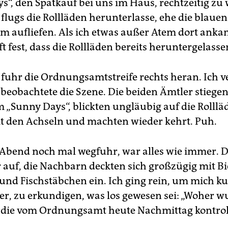
s“, den Spätkauf bei uns im Haus, rechtzeitig zu
 flugs die Rollläden herunterlasse, ehe die blauen
m aufliefen. Als ich etwas außer Atem dort ankam
ft fest, dass die Rollläden bereits heruntergelass
 fuhr die Ordnungsamtstreife rechts heran. Ich v
 beobachtete die Szene. Die beiden Ämtler stiegen
 „Sunny Days“, blickten ungläubig auf die Rolllä
t den Achseln und machten wieder kehrt. Puh.
 Abend noch mal wegfuhr, war alles wie immer. 
 auf, die Nachbarn deckten sich großzügig mit Bie
und Fischstäbchen ein. Ich ging rein, um mich ku
er, zu erkundigen, was los gewesen sei: „Woher w
 die vom Ordnungsamt heute Nachmittag kontrol