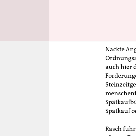
Nackte Angs
Ordnungsam
auch hier d
Forderunge
Steinzeitg
menschenfe
Spätkaufbür
Spätkauf o
Rasch fuhr 