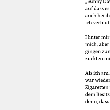
„Sunny Day
auf dass es
auch bei ih
ich verblüf
Hinter mir
mich, aber
gingen zum
zuckten mi
Als ich am
war wieder
Zigaretten 
dem Besitz
denn, dass