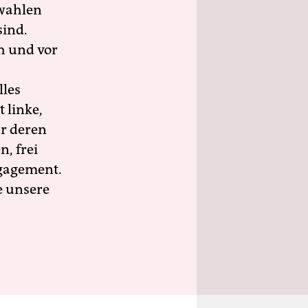
wahlen
sind.
h und vor
lles
 linke,
ür deren
n, frei
ngagement.
e unsere