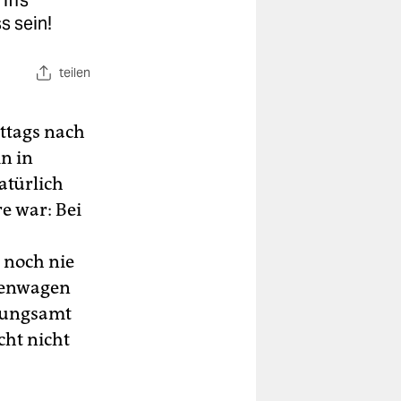
iffs
s sein!
teilen
ttags nach
n in
atürlich
e war: Bei
 noch nie
ifenwagen
dnungsamt
cht nicht