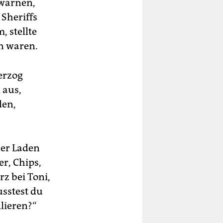
 warnen,
 Sheriffs
, stellte
en waren.
erzog
 aus,
den,
Der Laden
r, Chips,
rz bei Toni,
usstest du
lieren?“