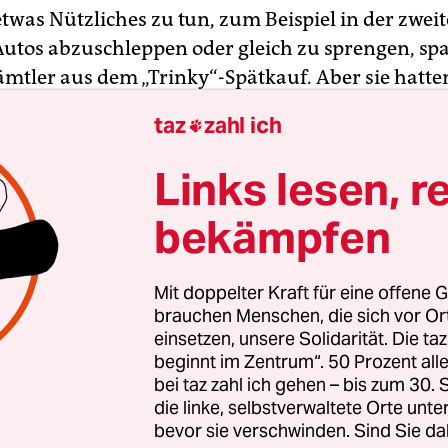
etwas Nützliches zu tun, zum Beispiel in der zwei
utos abzuschleppen oder gleich zu sprengen, spa
tler aus dem „Trinky“-Spätkauf. Aber sie hatte
n im „Trinky“ gekauft. Grimmig schloss der „Tri
taz
zahl ich

nter den Ordnungsämtlern die Tür ab, da sie ihm
dichtgemacht hatten. Womöglich, weil Sonntagn
Links lesen, r
bekämpfen
Mit doppelter Kraft für eine offene G
brauchen Menschen, die sich vor O
einsetzen, unsere Solidarität. Die ta
beginnt im Zentrum“. 50 Prozent a
bei taz zahl ich gehen – bis zum 30
die linke, selbstverwaltete Orte unte
bevor sie verschwinden. Sind Sie da