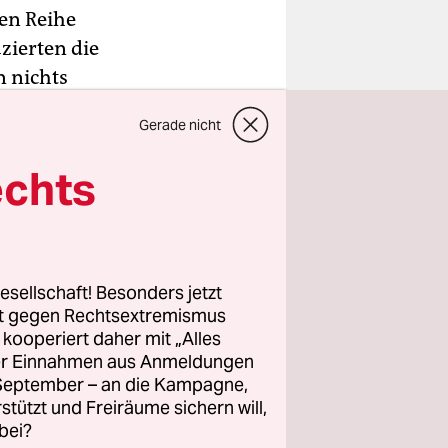
ten Reihe
zierten die
n nichts
nky“-
Gerade nicht
 gerade
achmittag
echts
esellschaft! Besonders jetzt
rt gegen Rechtsextremismus
z kooperiert daher mit „Alles
ller Einnahmen aus Anmeldungen
. September – an die Kampagne,
rstützt und Freiräume sichern will,
bei?