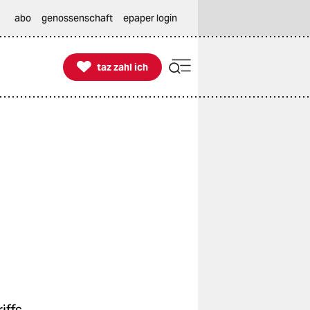
abo
genossenschaft
epaper login

taz zahl ich
taz zahl ich