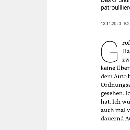
Das Ordnun
berlin
patrouilli
nord
13.11.2020
8:2
wahrheit
G
verlag
ro
Ha
verlag
zw
veranstaltungen
keine Über
shop
dem Auto h
Ordnungsam
fragen & hilfe
gesehen. I
unterstützen
hat. Ich w
abo
auch mal ve
dauernd Au
genossenschaft