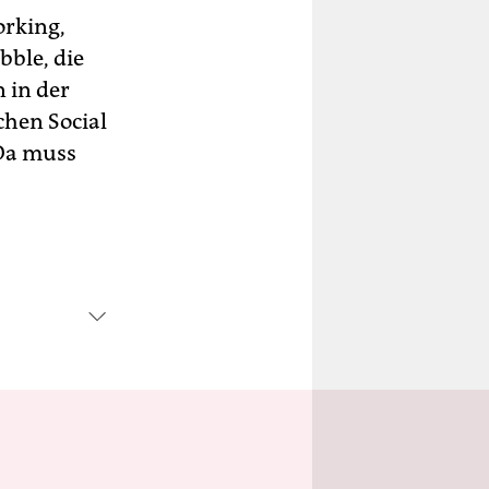
orking,
ble, die
 in der
chen Social
 Da muss