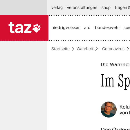
hautnavigation anspringen
hauptinhalt anspringen
footer anspringen
verlag
veranstaltungen
shop
fragen &
niedrigwasser
afd
bundeswehr
ce

taz zahl ich
taz zahl ich
Startseite
Wahrheit
Coronavirus
themen
politik
Die Wahrhei
Im Sp
öko
gesellschaft
kultur
Kol
von
sport