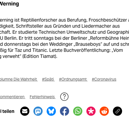
Werning
rning ist Reptilienforscher aus Berufung, Froschbeschützer
igkeit, Schriftsteller aus Gründen und Liedermacher aus
chaft. Er studierte Technischen Umweltschutz und Geograph
U Berlin. Er tritt sonntags bei der Berliner „Reformbühne Hei
nd donnerstags bei den Weddinger „Brauseboys“ auf und schr
ig für Taz und Titanic. Letzte Buchveröffentlichung: „Vom
 verweht“ (Edition Tiamat).
olumne Die Wahrheit
#Späti
#Ordnungsamt
#Coronavirus
ommentieren
Fehlerhinweis
 teilen