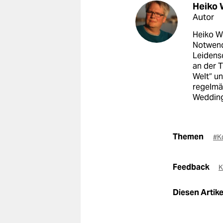
Heiko 
Autor
Heiko We
Notwend
Leidens
an der T
Welt“ u
regelmäß
Wedding
Themen
#K
Feedback
K
Diesen Artikel