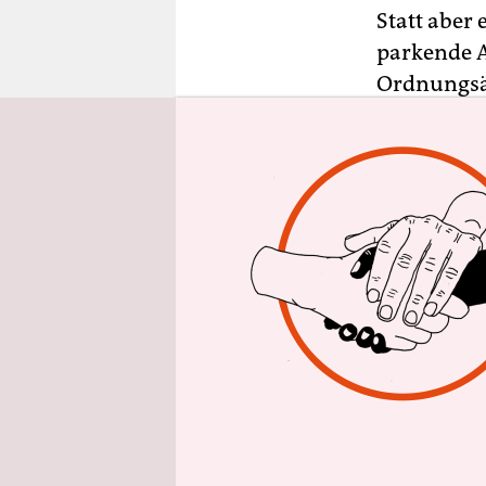
epaper login
Statt aber 
parkende A
Ordnungsäm
zum Trinke
Inhaber hi
den Laden 
war.