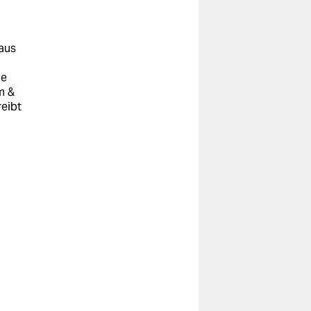
 aus
ie
m &
eibt