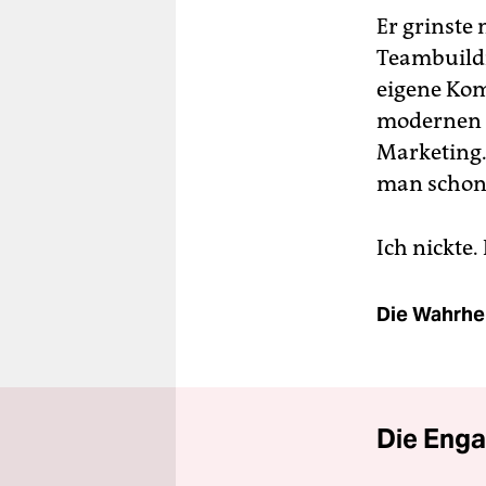
Er grinste 
Teambuildi
eigene Kom
modernen A
Marketing.
man schon 
Ich nickte.
Die Wahrhei
Die Enga