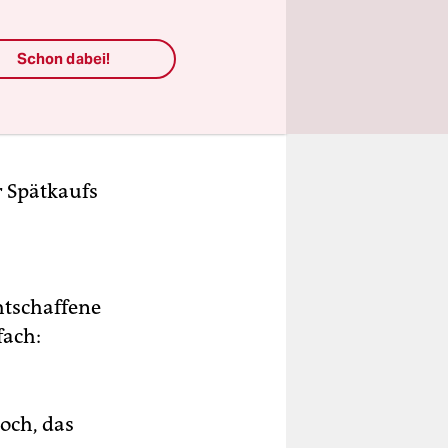
Schon dabei!
r Spätkaufs
htschaffene
fach:
noch, das