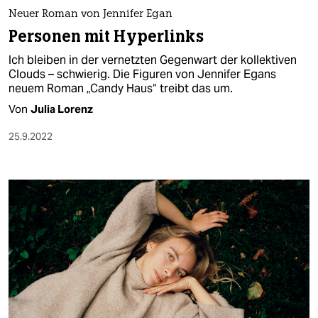
berlin
Neuer Roman von Jennifer Egan
nord
Personen mit Hyperlinks
Ich bleiben in der vernetzten Gegenwart der kollektiven
wahrheit
Clouds – schwierig. Die Figuren von Jennifer Egans
neuem Roman „Candy Haus“ treibt das um.
verlag
Von
Julia Lorenz
verlag
25.9.2022
veranstaltungen
shop
fragen & hilfe
unterstützen
abo
genossenschaft