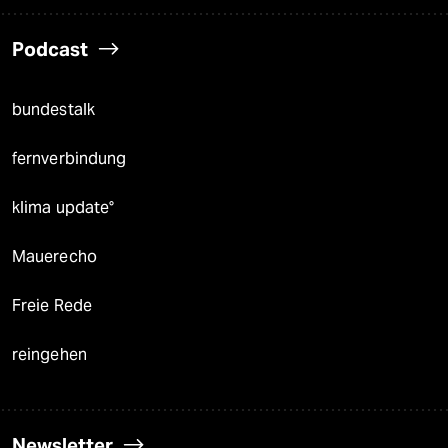
Podcast
bundestalk
fernverbindung
klima update°
Mauerecho
Freie Rede
reingehen
Newsletter