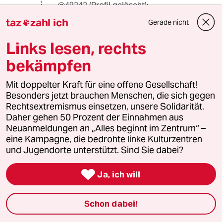
@49242 (Profil gelöscht):
"Das Gerede von "Sexarbeit"
taz
zahl ich
Gerade nicht

entspringt dem Vokabular der Täter"
Links lesen, rechts
Der Begriff wurde von der Feministin
und Aktivistin Carol Leigh geprägt
bekämpfen
um stigmatisierenden und
abwertenden Bezeichnungen etwas
Mit doppelter Kraft für eine offene Gesellschaft!
entgegenzusetzen. Verwendet wird er
Besonders jetzt brauchen Menschen, die sich gegen
uA von etlichen Berufsverbänden,
Rechtsextremismus einsetzen, unsere Solidarität.
ProFamilia, der Aidshilfe, Human
Daher gehen 50 Prozent der Einnahmen aus
Rights Watch, Amnesty International,
Neuanmeldungen an „Alles beginnt im Zentrum“ –
... Alles Täter*innen?
eine Kampagne, die bedrohte linke Kulturzentren
und Jugendorte unterstützt. Sind Sie dabei?
"Keine Frau [...] verrichtet diese
zutiefst erniedrigende "Arbeit"

Ja, ich will
freiwillig. "
"Stephanie: Lange bevor ich mit der
Schon dabei!
Sexarbeit angefangen habe, habe ich