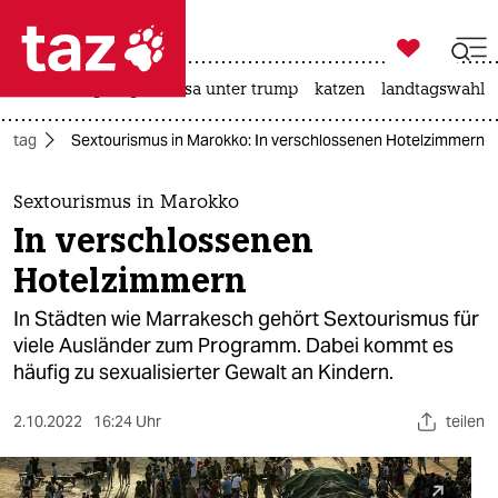

taz zahl ich
hitze
bergsteigen
usa unter trump
katzen
landtagswahl i

taz zahl ich
Alltag
Sextourismus in Marokko: In verschlossenen Hotelzimmern
taz zahl ich
themen
Sextourismus in Marokko
In verschlossenen
politik
Hotelzimmern
öko
In Städten wie Marrakesch gehört Sextourismus für
viele Ausländer zum Programm. Dabei kommt es
gesellschaft
häufig zu sexualisierter Gewalt an Kindern.
kultur
2.10.2022
16:24 Uhr
teilen
sport