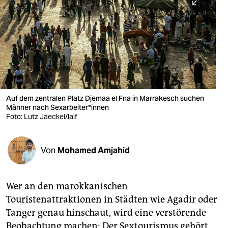
berlin
nord
wahrheit
verlag
verlag
Auf dem zentralen Platz Djemaa el Fna in Marrakesch suchen
Männer nach Sex­arbei­ter*in­nen
veranstaltungen
Foto: Lutz Jaeckel/laif
shop
fragen & hilfe
Von
Mohamed Amjahid
unterstützen
Wer an den marokkanischen
abo
Touristenattraktionen in Städten wie Agadir oder
genossenschaft
Tanger genau hinschaut, wird eine verstörende
Beobachtung machen: Der Sextourismus gehört