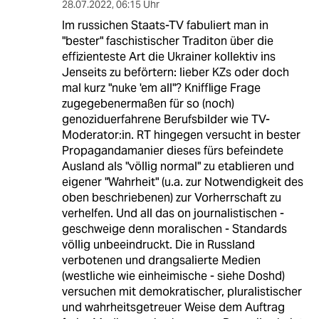
28.07.2022
,
06:15 Uhr
Im russichen Staats-TV fabuliert man in
"bester" faschistischer Traditon über die
effizienteste Art die Ukrainer kollektiv ins
Jenseits zu beförtern: lieber KZs oder doch
mal kurz "nuke 'em all"? Knifflige Frage
zugegebenermaßen für so (noch)
genoziduerfahrene Berufsbilder wie TV-
Moderator:in. RT hingegen versucht in bester
Propagandamanier dieses fürs befeindete
Ausland als "völlig normal" zu etablieren und
eigener "Wahrheit" (u.a. zur Notwendigkeit des
oben beschriebenen) zur Vorherrschaft zu
verhelfen. Und all das on journalistischen -
geschweige denn moralischen - Standards
völlig unbeeindruckt. Die in Russland
verbotenen und drangsalierte Medien
(westliche wie einheimische - siehe Doshd)
versuchen mit demokratischer, pluralistischer
und wahrheitsgetreuer Weise dem Auftrag