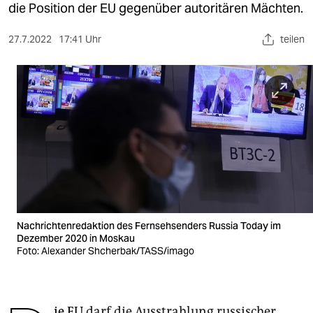
berlin
die Position der EU gegenüber autoritären Mächten.
nord
27.7.2022
17:41 Uhr
teilen
wahrheit
verlag
verlag
veranstaltungen
shop
fragen & hilfe
Nachrichtenredaktion des Fernsehsenders Russia Today im
unterstützen
Dezember 2020 in Moskau
Foto: Alexander Shcherbak/TASS/imago
abo
genossenschaft
ie EU
darf die Ausstrahlung russischer