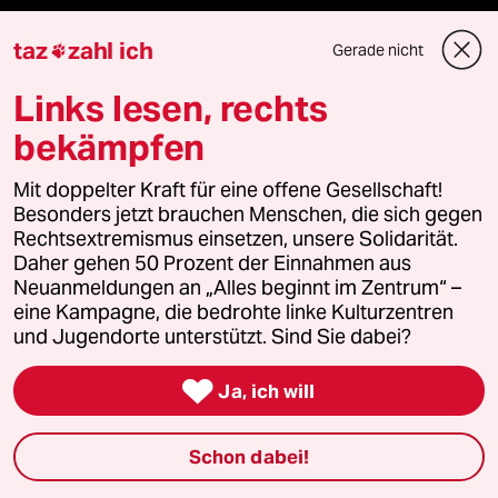
taz
zahl ich
Gerade nicht

Mehr taz Lesestoff
Links lesen, rechts
bekämpfen
taz Blogs
Mit doppelter Kraft für eine offene Gesellschaft!
Besonders jetzt brauchen Menschen, die sich gegen
taz FUTURZWEI
Rechtsextremismus einsetzen, unsere Solidarität.
Daher gehen 50 Prozent der Einnahmen aus
Le Monde diplomatique
Neuanmeldungen an „Alles beginnt im Zentrum“ –
eine Kampagne, die bedrohte linke Kulturzentren
taz Archiv
und Jugendorte unterstützt. Sind Sie dabei?

Ja, ich will
Mehr taz Angebote
Schon dabei!
Reisen