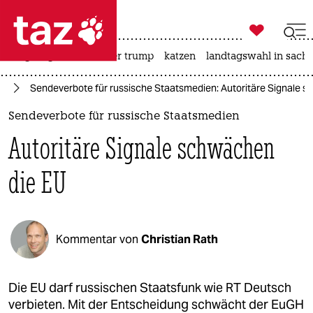

taz zahl ich
bergsteigen
usa unter trump
katzen
landtagswahl in sachs

taz zahl ich
ay
Sendeverbote für russische Staatsmedien: Autoritäre Signale 
taz zahl ich
Sendeverbote für russische Staatsmedien
themen
Autoritäre Signale schwächen
politik
die EU
öko
gesellschaft
Kommentar von
Christian Rath
kultur
sport
Die EU darf russischen Staatsfunk wie RT Deutsch
verbieten. Mit der Entscheidung schwächt der EuGH