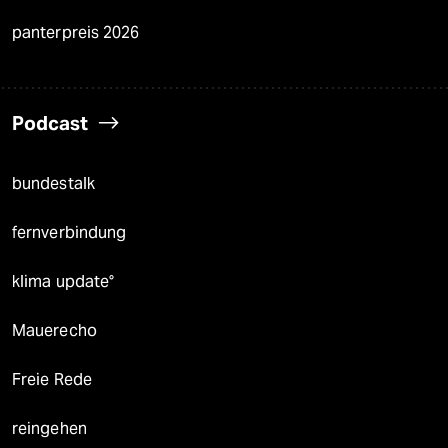
panterpreis 2026
Podcast
bundestalk
fernverbindung
klima update°
Mauerecho
Freie Rede
reingehen