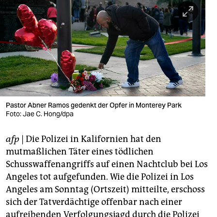
berlin
nord
wahrheit
verlag
verlag
veranstaltungen
Pastor Abner Ramos gedenkt der Opfer in Monterey Park
Foto: Jae C. Hong/dpa
shop
afp
| Die Polizei in Kalifornien hat den
fragen & hilfe
mutmaßlichen Täter eines tödlichen
unterstützen
Schusswaffenangriffs auf einen Nachtclub bei Los
Angeles tot aufgefunden. Wie die Polizei in Los
abo
Angeles am Sonntag (Ortszeit) mitteilte, erschoss
genossenschaft
sich der Tatverdächtige offenbar nach einer
aufreibenden Verfolgungsjagd durch die Polizei