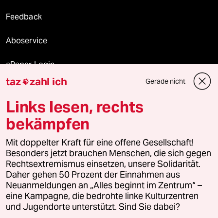
Feedback
Aboservice
ePaper Login
taz
zahl ich
Gerade nicht

Downloads für Abonnierende
Links lesen, rechts
bekämpfen
© 2026 taz Verlags und Vertriebs GmbH
Mit doppelter Kraft für eine offene Gesellschaft!
Alle Rechte vorbehalten. Bei rechtlichen Fragen oder für Genehmigungen
wenden Sie sich bitte an
lizenzen@taz.de
Besonders jetzt brauchen Menschen, die sich gegen
Rechtsextremismus einsetzen, unsere Solidarität.
Daher gehen 50 Prozent der Einnahmen aus
Feedback
Redaktionsstatut
Kommune-Richtlinien
KI-
Neuanmeldungen an „Alles beginnt im Zentrum“ –
eine Kampagne, die bedrohte linke Kulturzentren
Leitlinie
Informant
Datenschutz
Impressum
AGB
und Jugendorte unterstützt. Sind Sie dabei?