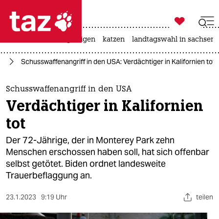

taz zahl ich
ceuta
hitze
bergsteigen
katzen
landtagswahl in sachsen-

taz zahl ich
ka
Schusswaffenangriff in den USA: Verdächtiger in Kalifornien tot
taz zahl ich
themen
Schusswaffenangriff in den USA
Verdächtiger in Kalifornien
politik
tot
öko
Der 72-Jährige, der in Monterey Park zehn
Menschen erschossen haben soll, hat sich offenbar
gesellschaft
selbst getötet. Biden ordnet landesweite
Trauerbeflaggung an.
kultur
sport
23.1.2023
9:19 Uhr
teilen