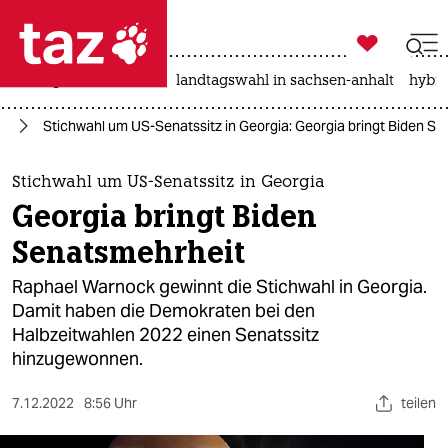

taz zahl ich
niedrigwasser
rente
landtagswahl in sachsen-anhalt
hybri

taz zahl ich
ka
Stichwahl um US-Senatssitz in Georgia: Georgia bringt Biden S
taz zahl ich
themen
Stichwahl um US-Senatssitz in Georgia
Georgia bringt Biden
politik
Senatsmehrheit
öko
Raphael Warnock gewinnt die Stichwahl in Georgia.
Damit haben die Demokraten bei den
gesellschaft
Halbzeitwahlen 2022 einen Senatssitz
hinzugewonnen.
kultur
sport
7.12.2022
8:56 Uhr
teilen