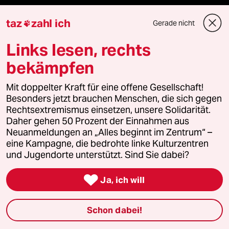
taz lab 2027
taz
zahl ich
Gerade nicht

Links lesen, rechts
Mehr taz Lesestoff
bekämpfen
Mit doppelter Kraft für eine offene Gesellschaft!
taz Blogs
Besonders jetzt brauchen Menschen, die sich gegen
Rechtsextremismus einsetzen, unsere Solidarität.
taz FUTURZWEI
Daher gehen 50 Prozent der Einnahmen aus
Neuanmeldungen an „Alles beginnt im Zentrum“ –
eine Kampagne, die bedrohte linke Kulturzentren
Le Monde diplomatique
und Jugendorte unterstützt. Sind Sie dabei?
taz Archiv

Ja, ich will
Schon dabei!
Mehr taz Angebote