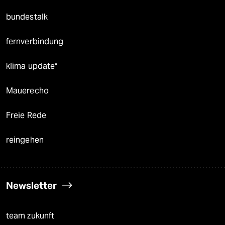
bundestalk
fernverbindung
klima update°
Mauerecho
Freie Rede
reingehen
Newsletter
team zukunft