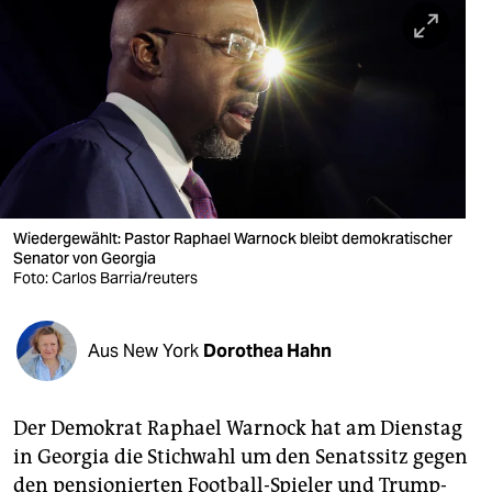
berlin
nord
wahrheit
verlag
verlag
veranstaltungen
Wiedergewählt: Pastor Raphael Warnock bleibt demokratischer
Senator von Georgia
shop
Foto: Carlos Barria/reuters
fragen & hilfe
Aus New York
Dorothea Hahn
unterstützen
abo
Der Demokrat Raphael Warnock hat am Dienstag
genossenschaft
in Georgia die Stichwahl um den Senatssitz gegen
den pensionierten Football-Spieler und Trump-