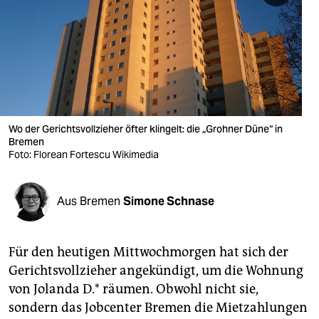
berlin
nord
wahrheit
verlag
verlag
Wo der Gerichtsvollzieher öfter klingelt: die „Grohner Düne“ in
Bremen
veranstaltungen
Foto: Florean Fortescu Wikimedia
shop
Aus Bremen
Simone Schnase
fragen & hilfe
unterstützen
Für den heutigen Mittwochmorgen hat sich der
abo
Gerichtsvollzieher angekündigt, um die Wohnung
von Jolanda D.* räumen. Obwohl nicht sie,
genossenschaft
sondern das Jobcenter Bremen die Mietzahlungen