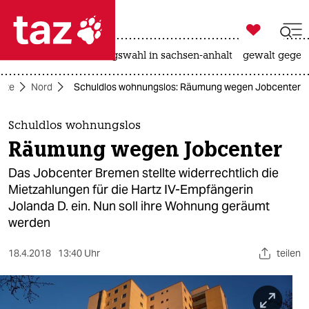

taz zahl ich
hitze
surfen
landtagswahl in sachsen-anhalt
gewalt gegen

taz zahl ich
eite
Nord
Schuldlos wohnungslos: Räumung wegen Jobcenter
taz zahl ich
themen
Schuldlos wohnungslos
Räumung wegen Jobcenter
politik
Das Jobcenter Bremen stellte widerrechtlich die
öko
Mietzahlungen für die Hartz IV-Empfängerin
Jolanda D. ein. Nun soll ihre Wohnung geräumt
gesellschaft
werden
kultur
18.4.2018
13:40 Uhr
teilen
sport