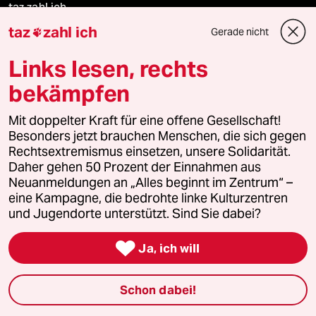
taz zahl ich
taz
zahl ich
Gerade nicht

recherchefonds ausland
Links lesen, rechts
panterstiftung
bekämpfen
panterpreis 2026
Mit doppelter Kraft für eine offene Gesellschaft!
Besonders jetzt brauchen Menschen, die sich gegen
Rechtsextremismus einsetzen, unsere Solidarität.
Daher gehen 50 Prozent der Einnahmen aus
Podcast
Neuanmeldungen an „Alles beginnt im Zentrum“ –
eine Kampagne, die bedrohte linke Kulturzentren
und Jugendorte unterstützt. Sind Sie dabei?
bundestalk

Ja, ich will
fernverbindung
klima update°
Schon dabei!