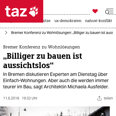

taz zahl ich
krieg in der ukraine
hitze
us-demokraten
nahost-konflikt

taz zahl ich
en
Bremer Konferenz zu Wohnlösungen: „Billiger zu bauen ist aussic
taz zahl ich
themen
Bremer Konferenz zu Wohnlösungen
„Billiger zu bauen ist
politik
aussichtslos“
öko
In Bremen diskutieren Experten am Dienstag über
Einfach-Wohnungen. Aber auch die werden immer
gesellschaft
teurer im Bau, sagt Architektin Michaela Ausfelder.
kultur
11.6.2018
19:32 Uhr
teilen
sport