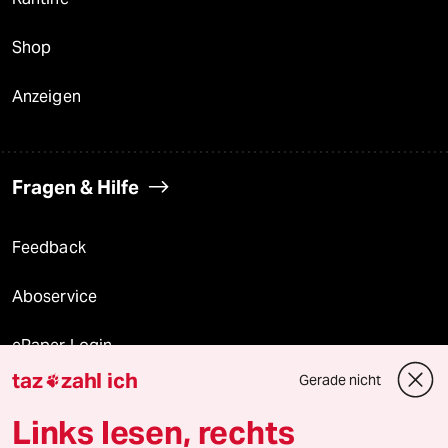
Shop
Anzeigen
Fragen & Hilfe
Feedback
Aboservice
ePaper Login
taz
zahl ich
Gerade nicht

Downloads für Abonnierende
Links lesen, rechts