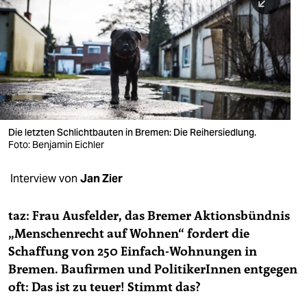
berlin
nord
wahrheit
verlag
verlag
Die letzten Schlichtbauten in Bremen: Die Reihersiedlung.
Foto: Benjamin Eichler
veranstaltungen
shop
Interview von
Jan Zier
fragen & hilfe
taz: Frau Ausfelder, das Bremer Aktionsbündnis
unterstützen
„Menschenrecht auf Wohnen“ fordert die
Schaffung von 250 Einfach-Wohnungen in
abo
Bremen. Baufirmen und PolitikerInnen entgegen
genossenschaft
oft: Das ist zu teuer! Stimmt das?