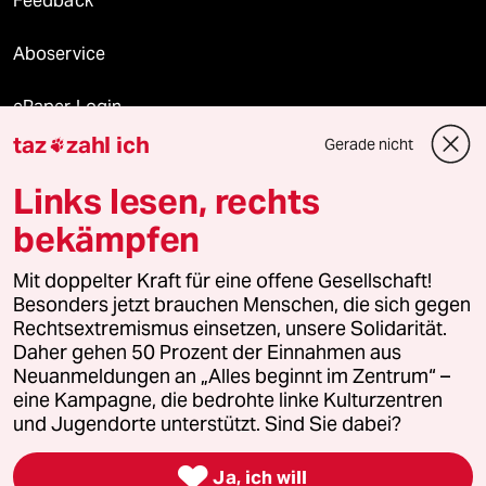
Feedback
Aboservice
ePaper Login
taz
zahl ich
Gerade nicht

Downloads für Abonnierende
Links lesen, rechts
bekämpfen
© 2026 taz Verlags und Vertriebs GmbH
Alle Rechte vorbehalten. Bei rechtlichen Fragen oder für Genehmigungen
Mit doppelter Kraft für eine offene Gesellschaft!
wenden Sie sich bitte an
lizenzen@taz.de
Besonders jetzt brauchen Menschen, die sich gegen
Rechtsextremismus einsetzen, unsere Solidarität.
Daher gehen 50 Prozent der Einnahmen aus
Feedback
Redaktionsstatut
Kommune-Richtlinien
KI-
Neuanmeldungen an „Alles beginnt im Zentrum“ –
eine Kampagne, die bedrohte linke Kulturzentren
Leitlinie
Informant
Datenschutz
Impressum
AGB
und Jugendorte unterstützt. Sind Sie dabei?
Seitenwende
Einwilligungen widerrufen (Ads)

Ja, ich will