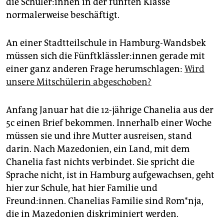
die Schü­le­r:in­nen in der fünften Klasse
epaper login
normalerweise beschäftigt.
An einer Stadtteilschule in Hamburg-Wandsbek
müssen sich die Fünft­kläss­le­r:in­nen gerade mit
einer ganz anderen Frage herumschlagen:
Wird
unsere Mitschülerin abgeschoben?
Anfang Januar hat die 12-jährige Chanelia aus der
5c einen Brief bekommen. Innerhalb einer Woche
müssen sie und ihre Mutter ausreisen, stand
darin. Nach Mazedonien, ein Land, mit dem
Chanelia fast nichts verbindet. Sie spricht die
Sprache nicht, ist in Hamburg aufgewachsen, geht
hier zur Schule, hat hier Familie und
Freund:innen. Chanelias Familie sind Rom*nja,
die in Mazedonien diskriminiert werden.