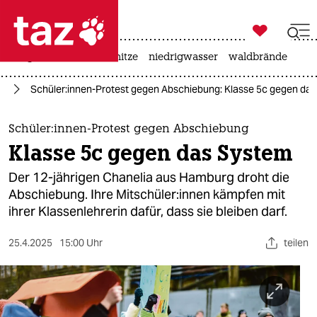

taz zahl ich
krieg in der ukraine
hitze
niedrigwasser
waldbrände

taz zahl ich
rd
Schüler:innen-Protest gegen Abschiebung: Klasse 5c gegen da
taz zahl ich
themen
Schüler:innen-Protest gegen Abschiebung
Klasse 5c gegen das System
politik
Der 12-jährigen Chanelia aus Hamburg droht die
öko
Abschiebung. Ihre Mit­schü­le­r:in­nen kämpfen mit
ihrer Klassenlehrerin dafür, dass sie bleiben darf.
gesellschaft
25.4.2025
15:00 Uhr
teilen
kultur
sport