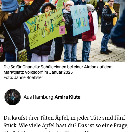
berlin
nord
wahrheit
verlag
verlag
veranstaltungen
Die 5c für Chanelia: Schü­le­r:in­nen bei einer Aktion auf dem
Marktplatz Volksdorf im Januar 2025
shop
Foto: Janne Roehsler
fragen & hilfe
Aus Hamburg
Amira Klute
unterstützen
abo
Du kaufst drei Tüten Äpfel, in jeder Tüte sind fünf
genossenschaft
Stück. Wie viele Äpfel hast du? Das ist so eine Frage,