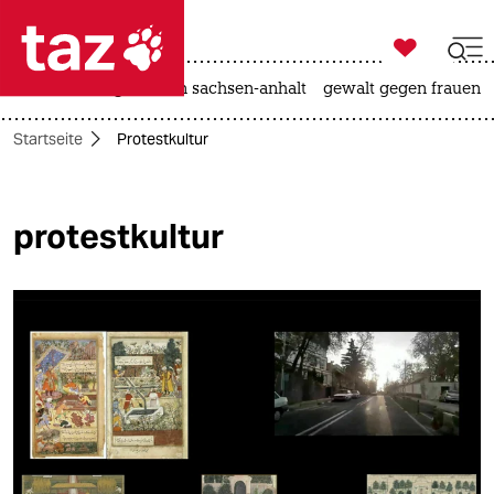

taz zahl ich
hitze
landtagswahl in sachsen-anhalt
gewalt gegen frauen

taz zahl ich
Startseite
Protestkultur
taz zahl ich
themen
protestkultur
politik
öko
gesellschaft
kultur
sport