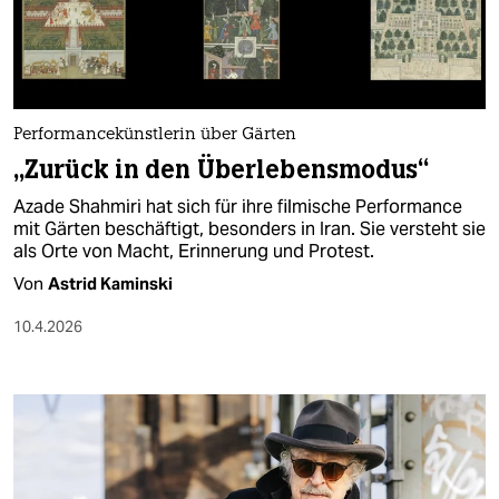
berlin
nord
wahrheit
Performancekünstlerin über Gärten
verlag
„Zurück in den Überlebensmodus“
verlag
Azade Shahmiri hat sich für ihre filmische Performance
mit Gärten beschäftigt, besonders in Iran. Sie versteht sie
veranstaltungen
als Orte von Macht, Erinnerung und Protest.
shop
Von
Astrid Kaminski
fragen & hilfe
10.4.2026
unterstützen
abo
genossenschaft