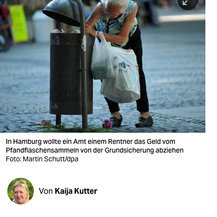
berlin
nord
wahrheit
verlag
verlag
veranstaltungen
shop
fragen & hilfe
In Hamburg wollte ein Amt einem Rentner das Geld vom
Pfandflaschensammeln von der Grundsicherung abziehen
Foto: Martin Schutt/dpa
unterstützen
abo
Von
Kaija Kutter
genossenschaft