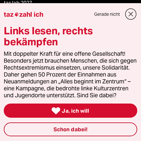
taz lab 2027
taz
zahl ich
Gerade nicht

Links lesen, rechts
Mehr taz Lesestoff
bekämpfen
taz Blogs
Mit doppelter Kraft für eine offene Gesellschaft!
Besonders jetzt brauchen Menschen, die sich gegen
taz FUTURZWEI
Rechtsextremismus einsetzen, unsere Solidarität.
Daher gehen 50 Prozent der Einnahmen aus
Neuanmeldungen an „Alles beginnt im Zentrum“ –
Le Monde diplomatique
eine Kampagne, die bedrohte linke Kulturzentren
und Jugendorte unterstützt. Sind Sie dabei?
taz Archiv

Ja, ich will
Mehr taz Angebote
Schon dabei!