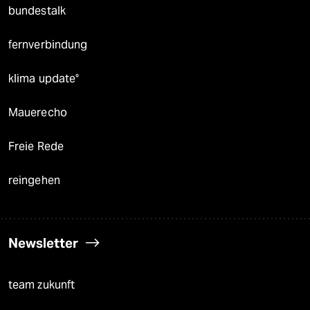
bundestalk
fernverbindung
klima update°
Mauerecho
Freie Rede
reingehen
Newsletter
team zukunft