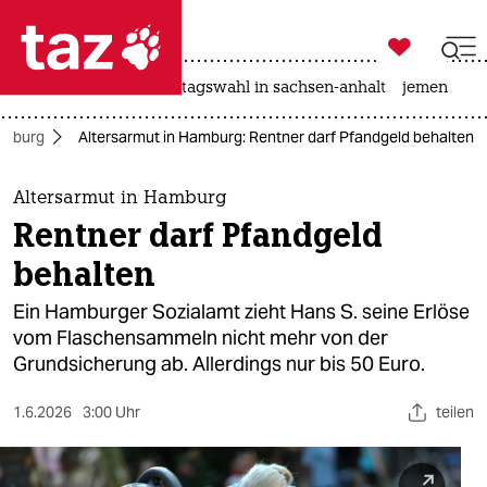

taz zahl ich
drohnen
rente
landtagswahl in sachsen-anhalt
jemen

taz zahl ich
mburg
Altersarmut in Hamburg: Rentner darf Pfandgeld behalten
taz zahl ich
themen
Altersarmut in Hamburg
Rentner darf Pfandgeld
politik
behalten
öko
Ein Hamburger Sozialamt zieht Hans S. seine Erlöse
vom Flaschensammeln nicht mehr von der
gesellschaft
Grundsicherung ab. Allerdings nur bis 50 Euro.
kultur
1.6.2026
3:00 Uhr
teilen
sport