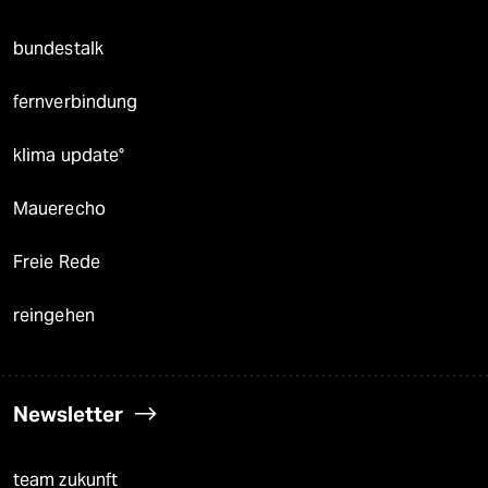
bundestalk
fernverbindung
klima update°
Mauerecho
Freie Rede
reingehen
Newsletter
team zukunft