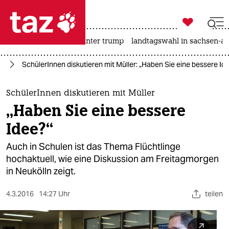

taz zahl ich
nahost-konflikt
usa unter trump
landtagswahl in sachsen-an

taz zahl ich
in
SchülerInnen diskutieren mit Müller: „Haben Sie eine bessere Id
taz zahl ich
themen
SchülerInnen diskutieren mit Müller
„Haben Sie eine bessere
politik
Idee?“
öko
Auch in Schulen ist das Thema Flüchtlinge
hochaktuell, wie eine Diskussion am Freitagmorgen
gesellschaft
in Neukölln zeigt.
kultur
4.3.2016
14:27 Uhr
teilen
sport