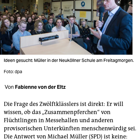
berlin
nord
wahrheit
verlag
verlag
Ideen gesucht: Müller in der Neuköllner Schule am Freitagmorgen.
veranstaltungen
Foto: dpa
shop
Von
Fabienne von der Eltz
fragen & hilfe
unterstützen
Die Frage des Zwölftklässlers ist direkt: Er will
wissen, ob das „Zusammenpferchen“ von
abo
Flüchtlingen in Messehallen und anderen
provisorischen Unterkünften menschenwürdig sei.
genossenschaft
Die Antwort von Michael Müller (SPD) ist keine: