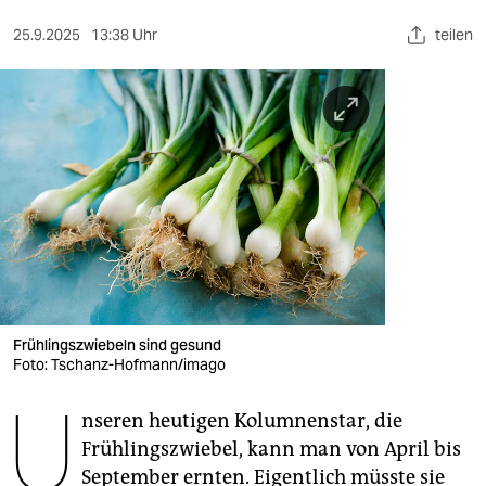
berlin
25.9.2025
13:38 Uhr
teilen
nord
wahrheit
verlag
verlag
veranstaltungen
shop
fragen & hilfe
Frühlingszwiebeln sind gesund
unterstützen
Foto: Tschanz-Hofmann/imago
U
abo
nseren heutigen Kolumnenstar, die
genossenschaft
Frühlingszwiebel, kann man von April bis
September ernten. Eigentlich müsste sie