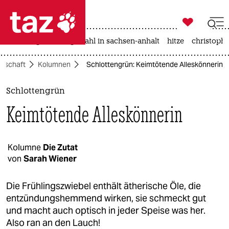

taz zahl ich
iran-krieg
landtagswahl in sachsen-anhalt
hitze
christophe

taz zahl ich
llschaft
Kolumnen
Schlottengrün: Keimtötende Alleskönnerin
taz zahl ich
themen
Schlottengrün
Keimtötende Alleskönnerin
politik
öko
Kolumne
Die Zutat
von
Sarah Wiener
gesellschaft
kultur
Die Frühlingszwiebel enthält ätherische Öle, die
entzündungshemmend wirken, sie schmeckt gut
sport
und macht auch optisch in jeder Speise was her.
Also ran an den Lauch!