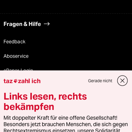
Fragen & Hilfe
Feedback
Aboservice
ePaper Login
taz
zahl ich
Gerade nicht

Downloads für Abonnierende
Links lesen, rechts
bekämpfen
© 2026 taz Verlags und Vertriebs GmbH
Alle Rechte vorbehalten. Bei rechtlichen Fragen oder für Genehmigungen
Mit doppelter Kraft für eine offene Gesellschaft!
wenden Sie sich bitte an
lizenzen@taz.de
Besonders jetzt brauchen Menschen, die sich gegen
Rechtsextremismus einsetzen, unsere Solidarität.