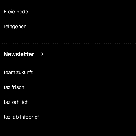
Freie Rede
reingehen
Newsletter
team zukunft
taz frisch
taz zahl ich
taz lab Infobrief