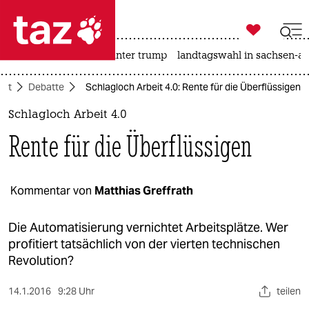

taz zahl ich
nahost-konflikt
usa unter trump
landtagswahl in sachsen-an

taz zahl ich
aft
Debatte
Schlagloch Arbeit 4.0: Rente für die Überflüssigen
taz zahl ich
Schlagloch Arbeit 4.0
themen
Rente für die Überflüssigen
politik
öko
Kommentar von
Matthias Greffrath
gesellschaft
Die Automatisierung vernichtet Arbeitsplätze. Wer
profitiert tatsächlich von der vierten technischen
kultur
Revolution?
sport
14.1.2016
9:28 Uhr
teilen