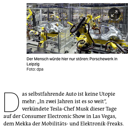
berlin
nord
wahrheit
verlag
verlag
Der Mensch würde hier nur stören: Porschewerk in
veranstaltungen
Leipzig
Foto: dpa
shop
fragen & hilfe
D
as selbstfahrende Auto ist keine Utopie
unterstützen
mehr: „In zwei Jahren ist es so weit“,
abo
verkündete Tesla-Chef Musk dieser Tage
auf der Consumer Electronic Show in Las Vegas,
genossenschaft
dem Mekka der Mobilitäts- und Elektronik-Freaks.