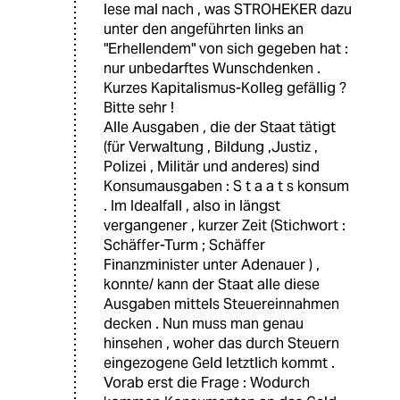
lese mal nach , was STROHEKER dazu
unter den angeführten links an
"Erhellendem" von sich gegeben hat :
nur unbedarftes Wunschdenken .
Kurzes Kapitalismus-Kolleg gefällig ?
Bitte sehr !
Alle Ausgaben , die der Staat tätigt
(für Verwaltung , Bildung ,Justiz ,
Polizei , Militär und anderes) sind
Konsumausgaben : S t a a t s konsum
. Im Idealfall , also in längst
vergangener , kurzer Zeit (Stichwort :
Schäffer-Turm ; Schäffer
Finanzminister unter Adenauer ) ,
konnte/ kann der Staat alle diese
Ausgaben mittels Steuereinnahmen
decken . Nun muss man genau
hinsehen , woher das durch Steuern
eingezogene Geld letztlich kommt .
Vorab erst die Frage : Wodurch