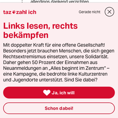
allerdings dankend verzichten
können.
taz
zahl ich
Gerade nicht

Trotzdem gilt auch "Die
Links lesen, rechts
entscheidende Frage der
Finanzierung ist deshalb die Frage
bekämpfen
nach den Folgen des
Grundeinkommens für die
Mit doppelter Kraft für eine offene Gesellschaft!
Arbeitsbereitschaft im
Besonders jetzt brauchen Menschen, die sich gegen
Erwerbssektor..."
Rechtsextremismus einsetzen, unsere Solidarität.
https://www.grundeinkommen.de/26/
Daher gehen 50 Prozent der Einnahmen aus
03/2008/das-finanzierungsproblem-
Neuanmeldungen an „Alles beginnt im Zentrum“ –
ist-das-anreizproblem.html
(wobei
eine Kampagne, die bedrohte linke Kulturzentren
ich die kaum vorhersehbaren
und Jugendorte unterstützt. Sind Sie dabei?
indirekten Effekte bei der Senkung
von Kosten durch Krankheit,

Ja, ich will
Kriminialität, vermeidbare Bürokratie
und beschäftigungspolitisch
motivierten "Marktverzerrungen"
Schon dabei!
auch für sehr interessant halte).