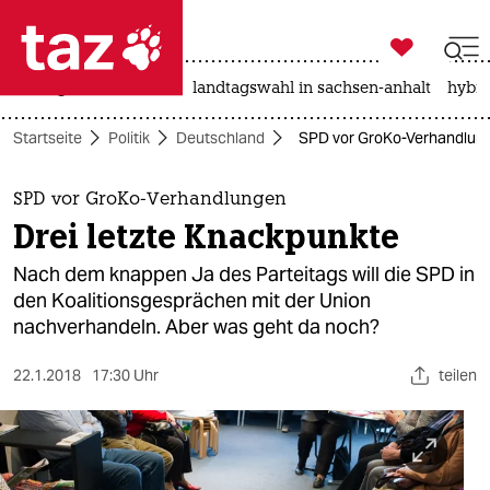

taz zahl ich
niedrigwasser
rente
landtagswahl in sachsen-anhalt
hybri

taz zahl ich
Startseite
Politik
Deutschland
SPD vor GroKo-Verhandlung
taz zahl ich
themen
SPD vor GroKo-Verhandlungen
Drei letzte Knackpunkte
politik
Nach dem knappen Ja des Parteitags will die SPD in
öko
den Koalitionsgesprächen mit der Union
nachverhandeln. Aber was geht da noch?
gesellschaft
22.1.2018
17:30 Uhr
teilen
kultur
sport