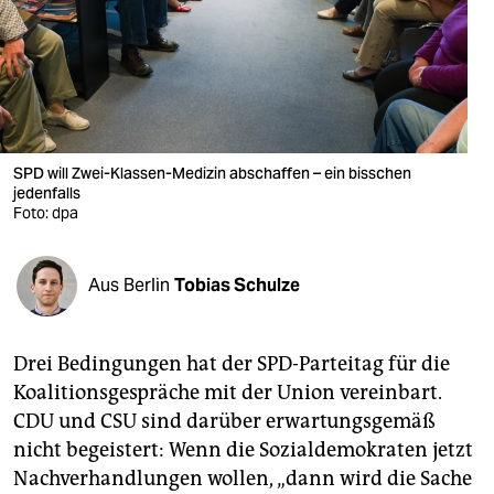
berlin
nord
wahrheit
verlag
SPD will Zwei-Klassen-Medizin abschaffen – ein bisschen
jedenfalls
verlag
Foto: dpa
veranstaltungen
shop
Aus Berlin
Tobias Schulze
fragen & hilfe
Drei Bedingungen hat der SPD-Parteitag für die
unterstützen
Koalitionsgespräche mit der Union vereinbart.
abo
CDU und CSU sind darüber erwartungsgemäß
nicht begeistert: Wenn die Sozialdemokraten jetzt
genossenschaft
Nachverhandlungen wollen, „dann wird die Sache