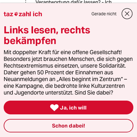
Verantwortung dafür lassen? - Ich
glaube nicht.
taz
zahl ich
Gerade nicht

Links lesen, rechts
rehbrauneAugen
R
bekämpfen
22.01.2018
,
21:02 Uhr
"Es würde also schon reichen, wenn die Ärzte
Mit doppelter Kraft für eine offene Gesellschaft!
für Privatpatienten etwas weniger oder für
Besonders jetzt brauchen Menschen, die sich gegen
Kassenpatienten etwas mehr bekommen."
Rechtsextremismus einsetzen, unsere Solidarität.
Daher gehen 50 Prozent der Einnahmen aus
Unglaublich. Heute hat mir die AOK mitgeteilt,
Neuanmeldungen an „Alles beginnt im Zentrum“ –
dass mein Zwangsbeitrag auf 772€ erhöht
eine Kampagne, die bedrohte linke Kulturzentren
wurde. Statt die Honorare der Ärzte zu erhöhen
und Jugendorte unterstützt. Sind Sie dabei?
sollten die Gesundheitsleistungen auf ein
vertretbares Maß abgespeckt werden.

Ja, ich will
Schon dabei!
4932 (Profil gelöscht)
4G
22.01.2018
,
18:59 Uhr