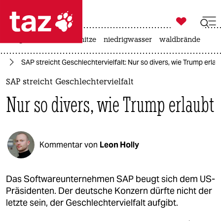

taz zahl ich
krieg in der ukraine
hitze
niedrigwasser
waldbrände

taz zahl ich
us
SAP streicht Geschlechtervielfalt: Nur so divers, wie Trump erlau
taz zahl ich
SAP streicht Geschlechtervielfalt
themen
Nur so divers, wie Trump erlaubt
politik
öko
Kommentar von
Leon Holly
gesellschaft
kultur
Das Softwareunternehmen SAP beugt sich dem US-
Präsidenten. Der deutsche Konzern dürfte nicht der
sport
letzte sein, der Geschlechtervielfalt aufgibt.