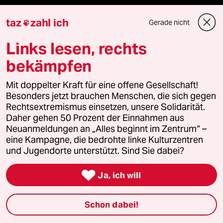
Le Monde diplomatique
taz
zahl ich
Gerade nicht

taz Archiv
Links lesen, rechts
bekämpfen
Mehr taz Angebote
Mit doppelter Kraft für eine offene Gesellschaft!
Besonders jetzt brauchen Menschen, die sich gegen
Rechtsextremismus einsetzen, unsere Solidarität.
Reisen
Daher gehen 50 Prozent der Einnahmen aus
Neuanmeldungen an „Alles beginnt im Zentrum“ –
Kantine
eine Kampagne, die bedrohte linke Kulturzentren
und Jugendorte unterstützt. Sind Sie dabei?
Shop

Ja, ich will
Anzeigen
Schon dabei!