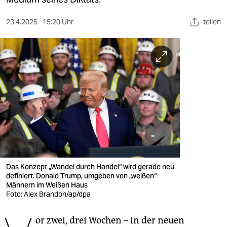
berlin
nord
23.4.2025
15:20 Uhr
teilen
wahrheit
verlag
verlag
veranstaltungen
shop
fragen & hilfe
Das Konzept „Wandel durch Handel“ wird gerade neu
unterstützen
definiert. Donald Trump, umgeben von „weißen“
Männern im Weißen Haus
abo
Foto: Alex Brandon/ap/dpa
genossenschaft
or zwei, drei Wochen – in der neuen