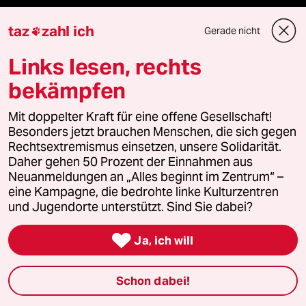
Mehr taz Angebote
taz
zahl ich
Gerade nicht

Links lesen, rechts
Reisen
bekämpfen
Kantine
Mit doppelter Kraft für eine offene Gesellschaft!
Besonders jetzt brauchen Menschen, die sich gegen
Shop
Rechtsextremismus einsetzen, unsere Solidarität.
Daher gehen 50 Prozent der Einnahmen aus
Anzeigen
Neuanmeldungen an „Alles beginnt im Zentrum“ –
eine Kampagne, die bedrohte linke Kulturzentren
und Jugendorte unterstützt. Sind Sie dabei?
Fragen & Hilfe

Ja, ich will
Feedback
Schon dabei!
Aboservice