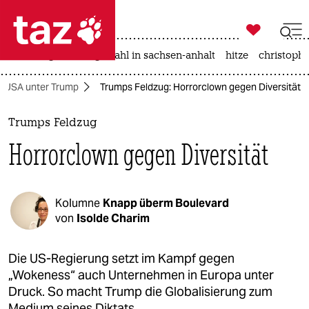

taz zahl ich
iran-krieg
landtagswahl in sachsen-anhalt
hitze
christophe

taz zahl ich
USA unter Trump
Trumps Feldzug: Horrorclown gegen Diversität
taz zahl ich
themen
Trumps Feldzug
Horrorclown gegen Diversität
politik
öko
Kolumne
Knapp überm Boulevard
gesellschaft
von
Isolde Charim
kultur
Die US-Regierung setzt im Kampf gegen
„Wokeness“ auch Unternehmen in Europa unter
sport
Druck. So macht Trump die Globalisierung zum
Medium seines Diktats.