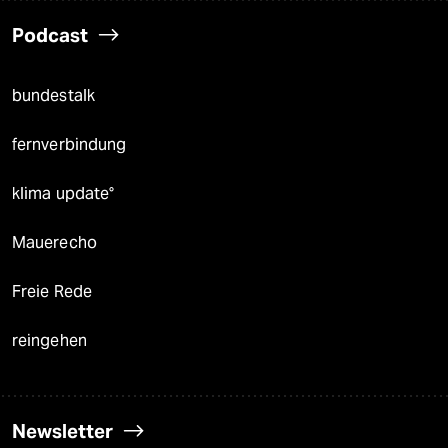
Podcast
bundestalk
fernverbindung
klima update°
Mauerecho
Freie Rede
reingehen
Newsletter